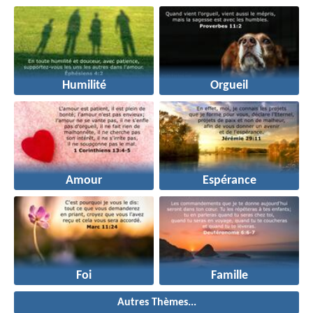
Humilité
Orgueil
Amour
Espérance
Foi
Famille
Autres Thèmes...