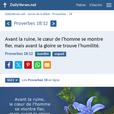
DailyVerses.net
Thème
S'inscrire
DailyVerses.net
›
Livres de la Bible
›
Proverbes
›
18
Proverbes 18:12
Avant la ruine, le cœur de l'homme se montre
fier,
mais avant la gloire se trouve l’humilité.
Proverbes 18:12
humilité
orgueil
Lire
Proverbes 18
en ligne
SG21