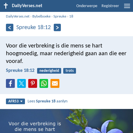
DailyVerses.net
Onderwerpe
Registreer
DailyVerses.net
›
Bybelboeke
›
Spreuke
›
18
Spreuke 18:12
Voor die verbreking is die mens se hart
hoogmoedig,
maar nederigheid gaan aan die eer
vooraf.
Spreuke 18:12
nederigheid
trots
Lees
Spreuke 18
aanlyn
AFR53