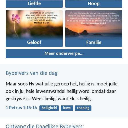
Liefde
Hoop
Geloof
Familie
Meer onderwerpe...
Bybelvers van die dag
Maar soos Hy wat julle geroep het, heilig is, moet julle
ook in jul hele lewenswandel heilig word, omdat daar
geskrywe is: Wees heilig, want Ek is heilig.
1 Petrus 1:15-16
heiligheid
lewe
roeping
Ontvang die Daaglikse Bybelvers: