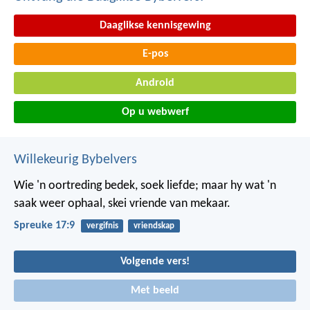
Daaglikse kennisgewing
E-pos
Android
Op u webwerf
Willekeurig Bybelvers
Wie 'n oortreding bedek, soek liefde;
maar hy wat 'n
saak weer ophaal, skei vriende van mekaar.
Spreuke 17:9
vergifnis
vriendskap
Volgende vers!
Met beeld