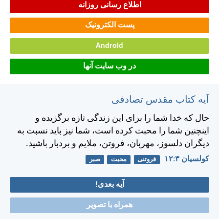
اطلاع رسانی روزانه
پست الکترونیک
Android
در وب سایت آنها
آیه کتاب مقدس تصادفی
حال كه خدا شما را برای اين زندگی تازه برگزيده و
اينچنين شما را محبت كرده است، شما نيز بايد نسبت به
ديگران دلسوز، مهربان، فروتن، ملايم و بردبار باشيد.
کولسیان ۳:‏۱۲
فروتنی
محبت
صبر
آیه بعدی!
همراه با تصویر