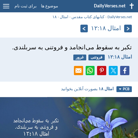
DailyVerses.net
موضوع ها
برای ثبت نام
DailyVerses.net
›
کتابهای کتاب مقدس
›
امثال
›
۱۸
امثال ۱۸:‏۱۲
تكبر به سقوط می‌انجامد و فروتنی به سربلندی.
امثال ۱۸:‏۱۲
فروتنی
غرور
امثال ۱۸
بصورت آنلاین بخوانید
PCB