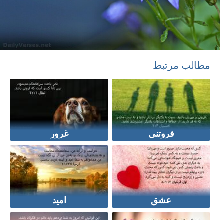
مطالب مرتبط
فروتنی
غرور
عشق
امید