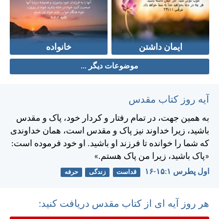
ایمان داشتن
خانواده
موضوعات دیگر ...
آیه روز کتاب مقدس
به همين جهت، در تمام رفتار و كردار خود، پاک و مقدس
باشيد، زيرا خداوند نيز پاک و مقدس است، همان خداوندی
كه شما را خوانده تا فرزند او باشيد. او خود فرموده است:
«پاک باشيد، زيرا من پاک هستم.»
اول پطرس ۱:‏۱۵-‏۱۶
قداست
زندگی
حرفه
هر روز آیه ای از کتاب مقدس دریافت کنید: