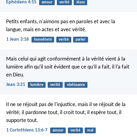
Éphésiens 4:15
amour
verité
Jésus
Petits enfants, n'aimons pas en paroles et avec la
langue, mais en actes et avec vérité.
1 Jean 3:18
honnêteté
verité
parler
Mais celui qui agit conformément à la vérité vient à la
lumière afin qu'il soit évident que ce qu’il a fait, il l’a fait
en Dieu.
Jean 3:21
lumière
verité
obéissance
Il ne se réjouit pas de l'injustice, mais il se réjouit de la
vérité; il pardonne tout, il croit tout, il espère tout, il
supporte tout.
1 Corinthiens 13:6-7
amour
verité
mal