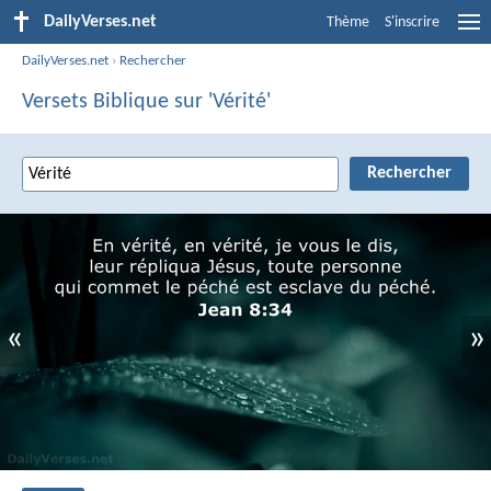
DailyVerses.net
Thème
S'inscrire
DailyVerses.net
›
Rechercher
Versets Biblique sur 'Vérité'
«
»