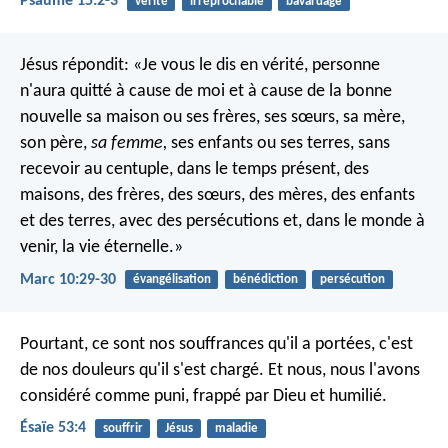
Psaume 15:2-3
verité
irréprochable
bavardage
Jésus répondit: «Je vous le dis en vérité, personne
n'aura quitté à cause de moi et à cause de la bonne
nouvelle sa maison ou ses frères, ses sœurs, sa mère,
son père,
sa femme,
ses enfants ou ses terres, sans
recevoir au centuple, dans le temps présent, des
maisons, des frères, des sœurs, des mères, des enfants
et des terres, avec des persécutions et, dans le monde à
venir, la vie éternelle.»
Marc 10:29-30
évangélisation
bénédiction
persécution
Pourtant, ce sont nos souffrances qu'il a portées,
c'est
de nos douleurs qu'il s'est chargé.
Et nous, nous l'avons
considéré comme puni,
frappé par Dieu et humilié.
Ésaïe 53:4
souffrir
Jésus
maladie