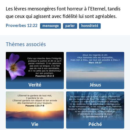
Les lèvres mensongères font horreur à l'Eternel,
tandis
que ceux qui agissent avec fidélité lui sont agréables.
Proverbes 12:22
mensonge
parler
honnêteté
Thèmes associés
Verité
Jésus
Vie
Péché