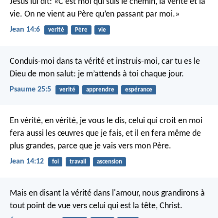
Jésus lui dit: «C’est moi qui suis le chemin, la vérité et la
vie. On ne vient au Père qu’en passant par moi.»
Jean 14:6
verité
Père
vie
Conduis-moi dans ta vérité et instruis-moi,
car tu es le
Dieu de mon salut:
je m’attends à toi chaque jour.
Psaume 25:5
verité
apprendre
espérance
En vérité, en vérité, je vous le dis, celui qui croit en moi
fera aussi les œuvres que je fais, et il en fera même de
plus grandes, parce que je vais vers mon Père.
Jean 14:12
foi
travail
ascension
Mais en disant la vérité dans l'amour, nous grandirons à
tout point de vue vers celui qui est la tête, Christ.