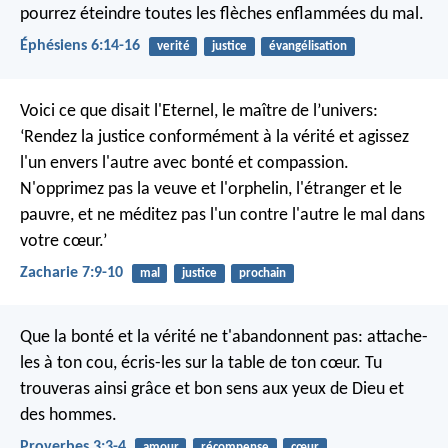
pourrez éteindre toutes les flèches enflammées du mal.
Éphésiens 6:14-16
verité
justice
évangélisation
Voici ce que disait l'Eternel, le maître de l’univers:
‘Rendez la justice conformément à la vérité et agissez
l'un envers l'autre avec bonté et compassion.
N'opprimez pas la veuve et l'orphelin, l'étranger et le
pauvre, et ne méditez pas l'un contre l'autre le mal dans
votre cœur.’
Zacharie 7:9-10
mal
justice
prochain
Que la bonté et la vérité ne t'abandonnent pas:
attache-
les à ton cou,
écris-les sur la table de ton cœur.
Tu
trouveras ainsi grâce et bon sens
aux yeux de Dieu et
des hommes.
Proverbes 3:3-4
amour
récompense
cœur