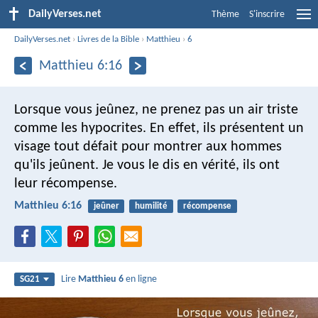
DailyVerses.net
Thème
S'inscrire
DailyVerses.net
›
Livres de la Bible
›
Matthieu
›
6
Matthieu 6:16
Lorsque vous jeûnez, ne prenez pas un air triste
comme les hypocrites. En effet, ils présentent un
visage tout défait pour montrer aux hommes
qu'ils jeûnent. Je vous le dis en vérité, ils ont
leur récompense.
Matthieu 6:16
jeûner
humilité
récompense
Lire
Matthieu 6
en ligne
SG21