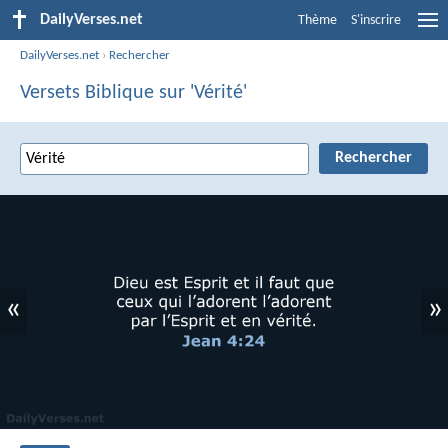
DailyVerses.net
Thème
S'inscrire
DailyVerses.net
›
Rechercher
Versets Biblique sur 'Vérité'
«
»