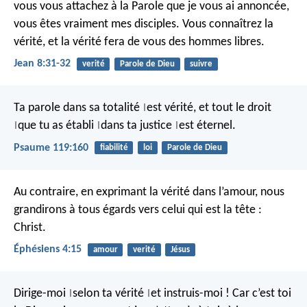
vous vous attachez à la Parole que je vous ai annoncée,
vous êtes vraiment mes disciples. Vous connaîtrez la
vérité, et la vérité fera de vous des hommes libres.
Jean 8:31-32
verité
Parole de Dieu
suivre
Ta parole dans sa totalité
est vérité,
et tout le droit
|
que tu as établi
dans ta justice
est éternel.
|
|
|
Psaume 119:160
fiabilité
loi
Parole de Dieu
Au contraire, en exprimant la vérité dans l’amour, nous
grandirons à tous égards vers celui qui est la tête :
Christ.
Éphésiens 4:15
amour
verité
Jésus
Dirige-moi
selon ta vérité
et instruis-moi !
Car c’est toi
|
|