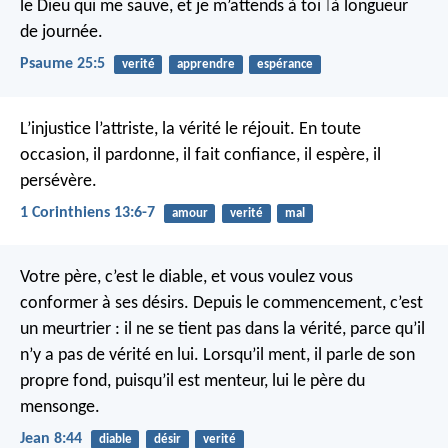
le Dieu qui me sauve,
et je m’attends à toi
à longueur
|
de journée.
Psaume 25:5
verité
apprendre
espérance
L’injustice l’attriste, la vérité le réjouit.
En toute
occasion, il pardonne, il fait confiance, il espère, il
persévère.
1 Corinthiens 13:6-7
amour
verité
mal
Votre père, c’est le diable, et vous voulez vous
conformer à ses désirs. Depuis le commencement, c’est
un meurtrier : il ne se tient pas dans la vérité, parce qu’il
n’y a pas de vérité en lui. Lorsqu’il ment, il parle de son
propre fond, puisqu’il est menteur, lui le père du
mensonge.
Jean 8:44
diable
désir
verité