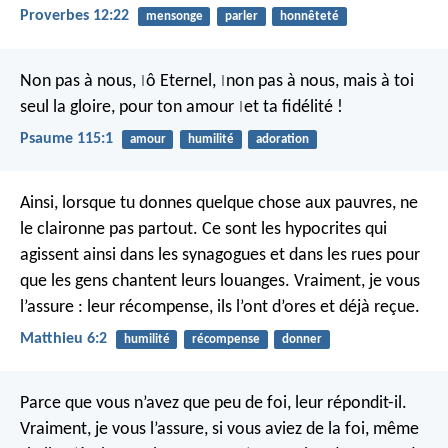
Proverbes 12:22
mensonge
parler
honnêteté
Non pas à nous,
ô Eternel,
non pas à nous,
mais à toi
|
|
seul la gloire,
pour ton amour
et ta fidélité !
|
Psaume 115:1
amour
humilité
adoration
Ainsi, lorsque tu donnes quelque chose aux pauvres, ne
le claironne pas partout. Ce sont les hypocrites qui
agissent ainsi dans les synagogues et dans les rues pour
que les gens chantent leurs louanges. Vraiment, je vous
l’assure : leur récompense, ils l’ont d’ores et déjà reçue.
Matthieu 6:2
humilité
récompense
donner
Parce que vous n’avez que peu de foi, leur répondit-il.
Vraiment, je vous l’assure, si vous aviez de la foi, même