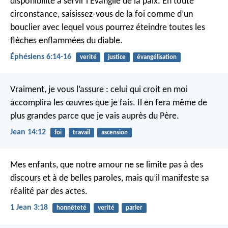
disponibilité à servir l’Evangile de la paix. En toute
circonstance, saisissez-vous de la foi comme d’un
bouclier avec lequel vous pourrez éteindre toutes les
flèches enflammées du diable.
Éphésiens 6:14-16
verité
justice
évangélisation
Vraiment, je vous l’assure : celui qui croit en moi
accomplira les œuvres que je fais. Il en fera même de
plus grandes parce que je vais auprès du Père.
Jean 14:12
foi
travail
ascension
Mes enfants, que notre amour ne se limite pas à des
discours et à de belles paroles, mais qu’il manifeste sa
réalité par des actes.
1 Jean 3:18
honnêteté
verité
parler