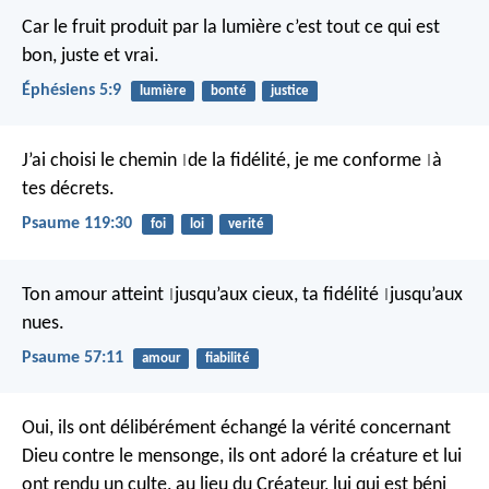
Car le fruit produit par la lumière c’est tout ce qui est
bon, juste et vrai.
Éphésiens 5:9
lumière
bonté
justice
J’ai choisi le chemin
de la fidélité,
je me conforme
à
|
|
tes décrets.
Psaume 119:30
foi
loi
verité
Ton amour atteint
jusqu’aux cieux,
ta fidélité
jusqu’aux
|
|
nues.
Psaume 57:11
amour
fiabilité
Oui, ils ont délibérément échangé la vérité concernant
Dieu contre le mensonge, ils ont adoré la créature et lui
ont rendu un culte, au lieu du Créateur, lui qui est béni