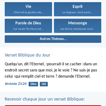
Vie
Esprit
L’Eternel te gardera de...
Le Seigneur dont parle...
Parole de Dieu
Mensonge
Car toute l’Ecriture est...
Les lèvres menteuses sont...
Autres Thèmes...
Verset Biblique du Jour
Quelqu’un, dit l’Eternel,
pourrait-il se cacher
dans un
|
|
endroit secret
sans que moi, je le voie ?
Ne suis-je pas
celui
qui remplit ciel et terre ?
demande l’Eternel.
|
Jérémie 23:24
Dieu
ciel
Recevoir chaque jour un verset Biblique: