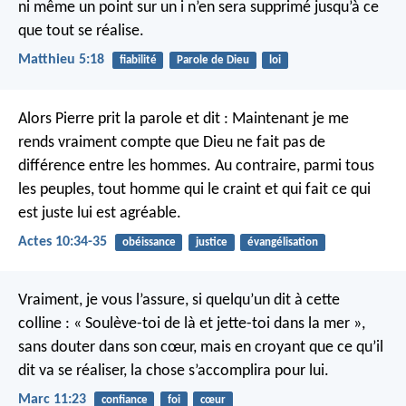
ni même un point sur un i n’en sera supprimé jusqu’à ce
que tout se réalise.
Matthieu 5:18
fiabilité
Parole de Dieu
loi
Alors Pierre prit la parole et dit :
Maintenant je me
rends vraiment compte que Dieu ne fait pas de
différence entre les hommes. Au contraire, parmi tous
les peuples, tout homme qui le craint et qui fait ce qui
est juste lui est agréable.
Actes 10:34-35
obéissance
justice
évangélisation
Vraiment, je vous l’assure, si quelqu’un dit à cette
colline : « Soulève-toi de là et jette-toi dans la mer »,
sans douter dans son cœur, mais en croyant que ce qu’il
dit va se réaliser, la chose s’accomplira pour lui.
Marc 11:23
confiance
foi
cœur