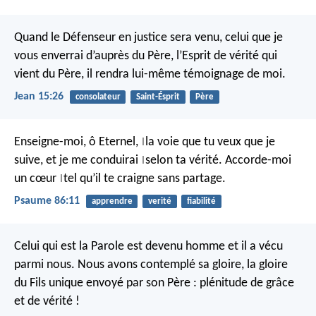
Quand le Défenseur en justice sera venu, celui que je
vous enverrai d’auprès du Père, l’Esprit de vérité qui
vient du Père, il rendra lui-même témoignage de moi.
Jean 15:26
consolateur
Saint-Ésprit
Père
Enseigne-moi, ô Eternel,
la voie que tu veux que je
|
suive,
et je me conduirai
selon ta vérité.
Accorde-moi
|
un cœur
tel qu’il te craigne sans partage.
|
Psaume 86:11
apprendre
verité
fiabilité
Celui qui est la Parole est devenu homme et il a vécu
parmi nous. Nous avons contemplé sa gloire, la gloire
du Fils unique envoyé par son Père : plénitude de grâce
et de vérité !