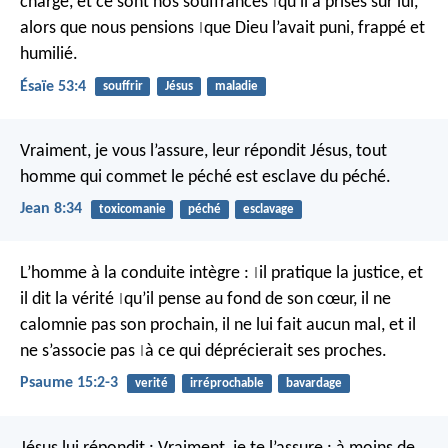
chargé,
et ce sont nos souffrances
qu’il a prises sur lui,
|
alors que nous pensions
que Dieu l’avait puni,
frappé et
|
humilié.
Ésaïe 53:4
souffrir
Jésus
maladie
Vraiment, je vous l’assure, leur répondit Jésus, tout
homme qui commet le péché est esclave du péché.
Jean 8:34
toxicomanie
péché
esclavage
L’homme à la conduite intègre :
il pratique la justice,
et
|
il dit la vérité
qu’il pense au fond de son cœur,
il ne
|
calomnie pas son prochain,
il ne lui fait aucun mal,
et il
ne s’associe pas
à ce qui déprécierait ses proches.
|
Psaume 15:2-3
verité
irréprochable
bavardage