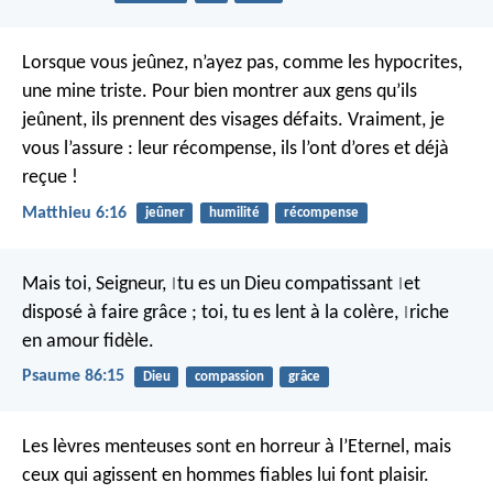
Lorsque vous jeûnez, n’ayez pas, comme les hypocrites,
une mine triste. Pour bien montrer aux gens qu’ils
jeûnent, ils prennent des visages défaits. Vraiment, je
vous l’assure : leur récompense, ils l’ont d’ores et déjà
reçue !
Matthieu 6:16
jeûner
humilité
récompense
Mais toi, Seigneur,
tu es un Dieu compatissant
et
|
|
disposé à faire grâce ;
toi, tu es lent à la colère,
riche
|
en amour fidèle.
Psaume 86:15
Dieu
compassion
grâce
Les lèvres menteuses sont en horreur à l’Eternel,
mais
ceux qui agissent en hommes fiables lui font plaisir.