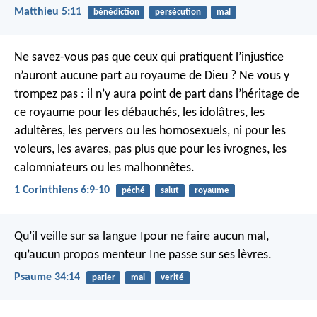
Matthieu 5:11
bénédiction
persécution
mal
Ne savez-vous pas que ceux qui pratiquent l’injustice
n’auront aucune part au royaume de Dieu ? Ne vous y
trompez pas : il n’y aura point de part dans l’héritage de
ce royaume pour les débauchés, les idolâtres, les
adultères, les pervers ou les homosexuels, ni pour les
voleurs, les avares, pas plus que pour les ivrognes, les
calomniateurs ou les malhonnêtes.
1 Corinthiens 6:9-10
péché
salut
royaume
Qu’il veille sur sa langue
pour ne faire aucun mal,
|
qu’aucun propos menteur
ne passe sur ses lèvres.
|
Psaume 34:14
parler
mal
verité