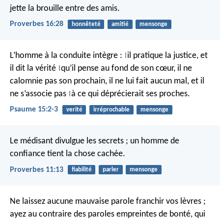
jette la brouille entre des amis.
Proverbes 16:28
honnêteté
amitié
mensonge
L’homme à la conduite intègre :
il pratique la justice,
et
|
il dit la vérité
qu’il pense au fond de son cœur,
il ne
|
calomnie pas son prochain,
il ne lui fait aucun mal,
et il
ne s’associe pas
à ce qui déprécierait ses proches.
|
Psaume 15:2-3
verité
irréprochable
mensonge
Le médisant divulgue les secrets ;
un homme de
confiance tient la chose cachée.
Proverbes 11:13
fiabilité
parler
mensonge
Ne laissez aucune mauvaise parole franchir vos lèvres ;
ayez au contraire des paroles empreintes de bonté, qui