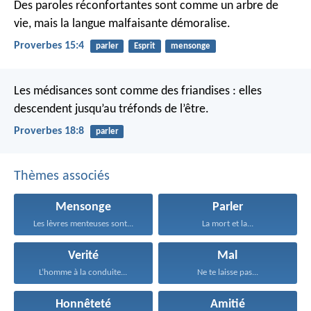
Des paroles réconfortantes sont comme un arbre de
vie,
mais la langue malfaisante démoralise.
Proverbes 15:4
parler
Esprit
mensonge
Les médisances sont comme des friandises :
elles
descendent jusqu’au tréfonds de l’être.
Proverbes 18:8
parler
Thèmes associés
Mensonge
Parler
Les lèvres menteuses sont...
La mort et la...
Verité
Mal
L’homme à la conduite...
Ne te laisse pas...
Honnêteté
Amitié