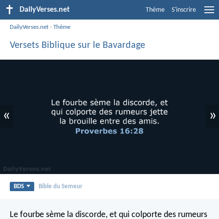
DailyVerses.net
Thème
S'inscrire
DailyVerses.net
›
Thème
Versets Biblique sur le Bavardage
«
»
BDS
Bible du Semeur
Le fourbe sème la discorde,
et qui colporte des rumeurs