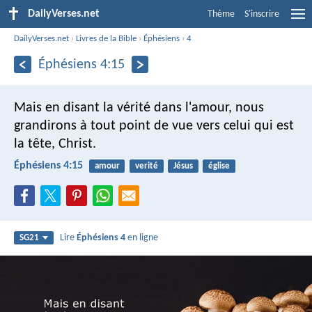
DailyVerses.net
Thème
S'inscrire
DailyVerses.net
›
Livres de la Bible
›
Éphésiens
›
4
Éphésiens 4:15
Mais en disant la vérité dans l'amour, nous
grandirons à tout point de vue vers celui qui est
la tête, Christ.
Éphésiens 4:15
amour
verité
Jésus
église
Lire
Éphésiens 4
en ligne
SG21