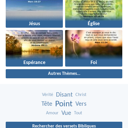
Jésus
Église
Espérance
Foi
Autres Thèmes...
Disant
Vérité
Christ
Point
Tête
Vers
Vue
Amour
Tout
Rechercher des versets Bibliques