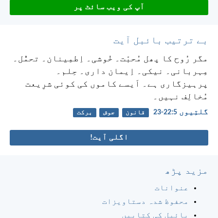
آپ کی ویب سائٹ پر
بے ترتیب بائبل آیت
مگر رُوح کا پھل مُحبّت۔ خُوشی۔ اِطمِینان۔ تحمُّل۔
مِہربانی۔ نیکی۔ اِیمان داری۔ حِلم۔
پرہیزگاری ہے۔ اَیسے کاموں کی کوئی شرِیعت
مُخالِف نہیں۔
گلتِیوں 5:‏22-‏23
قانون
جوش
برکت
اگلی آیت!
مزید پڑھ
عنوانات
محفوظ شدہ دستاویزات
بائبل کی کتابیں