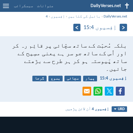
DailyVerses.net
عنوانات
سبسکرائب
DailyVerses.net
›
بائبل کی کتابیں
›
اِفِسیوں
›
4
اِفِسیوں 4:‏15
بلکہ مُحبّت کے ساتھ سچّائی پر قائِم رہ کر
اور اُس کے ساتھ جو سر ہے یعنی مسِیح کے
ساتھ پَیوستہ ہو کر ہر طرح سے بڑھتے
جائیں۔
اِفِسیوں 4:‏15
پیار
سچائی
یسوع
گرجا
اِفِسیوں 4
آن لائن پڑھیں
URD