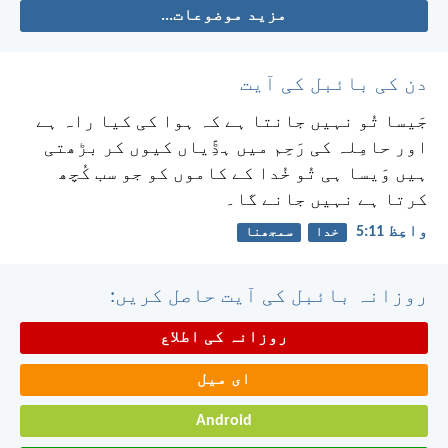
مزید موضوعات...
دن کی بائبل کی آیت
جَیسا تُو نہیں جانتا ہے کہ ہوا کی کیا راہ ہے
اور حامِلہ کی رَحِم میں ہڈِّیاں کیوں کر بڑھتی
ہیں وَیسا ہی تُو خُدا کے کاموں کو جو سب کُچھ
کرتا ہے نہیں جانے گا۔
واعِظ 11:‏5
خدا
سمجھنا
روزانہ بائبل کی آیت حاصل کریں:
روزانہ کی اطلاع
ای میل
Android