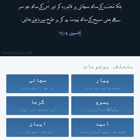
متعلقہ موضوعات
پیار
سچائی
مُحبّت صابِر ہے اور...
وہ جو راستی سے...
یسوع
گرجا
یِسُوعؔ نے اُن کی...
اور مُحبّت اور نیک...
امید
ایمان
کیونکہ مَیں تُمہارے حق...
اِس لِئے مَیں تُم...