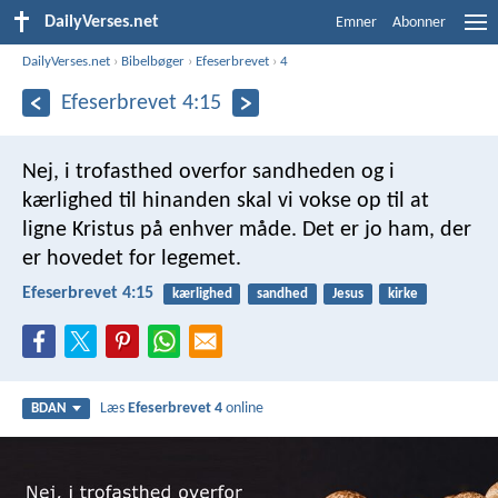
DailyVerses.net
Emner
Abonner
DailyVerses.net
›
Bibelbøger
›
Efeserbrevet
›
4
Efeserbrevet 4:15
Nej, i trofasthed overfor sandheden og i
kærlighed til hinanden skal vi vokse op til at
ligne Kristus på enhver måde. Det er jo ham, der
er hovedet for legemet.
Efeserbrevet 4:15
kærlighed
sandhed
Jesus
kirke
Læs
Efeserbrevet 4
online
BDAN