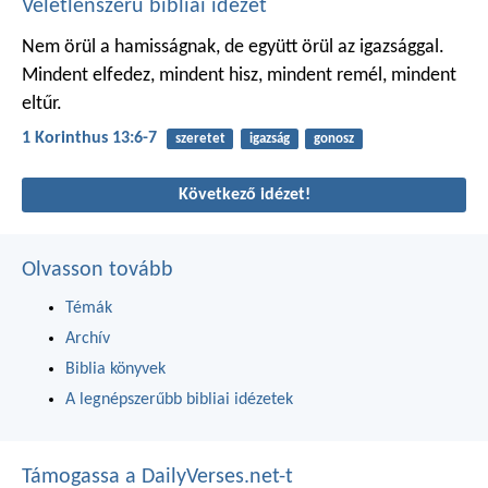
Véletlenszerű bibliai idézet
Nem örül a hamisságnak, de együtt örül az igazsággal.
Mindent elfedez, mindent hisz, mindent remél, mindent
eltűr.
1 Korinthus 13:6-7
szeretet
igazság
gonosz
Következő idézet!
Olvasson tovább
Témák
Archív
Biblia könyvek
A legnépszerűbb bibliai idézetek
Támogassa a DailyVerses.net-t