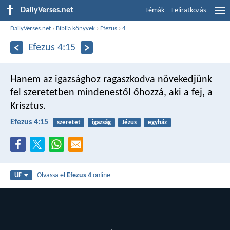
DailyVerses.net
Témák
Feliratkozás
DailyVerses.net
›
Biblia könyvek
›
Efezus
›
4
Efezus 4:15
Hanem az igazsághoz ragaszkodva növekedjünk
fel szeretetben mindenestől őhozzá, aki a fej, a
Krisztus.
Efezus 4:15
szeretet
igazság
Jézus
egyház
Olvassa el
Efezus 4
online
UF