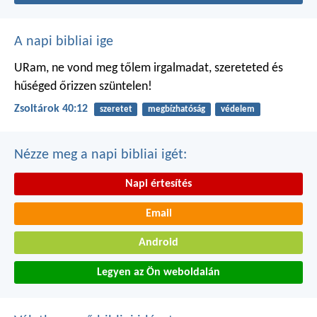
A napi bibliai ige
URam, ne vond meg tőlem irgalmadat,
szereteted és
hűséged őrizzen szüntelen!
Zsoltárok 40:12
szeretet
megbízhatóság
védelem
Nézze meg a napi bibliai igét:
Napi értesítés
Email
Android
Legyen az Ön weboldalán