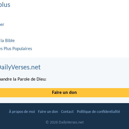
plus
er
 la Bible
es Plus Populaires
DailyVerses.net
andre la Parole de Dieu:
Faire un don
À propos de moi
Faire un don
Contact
Politique de confidentialité
© 2026 DailyVerses.net