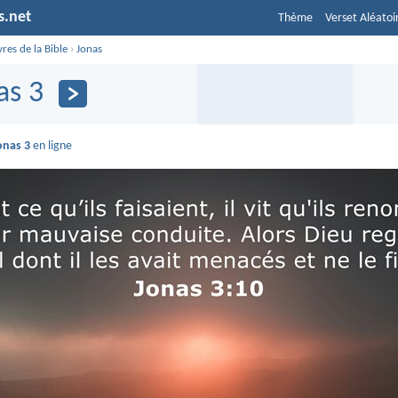
s.net
Thème
Verset Aléatoi
vres de la Bible
›
Jonas
as 3
onas 3
en ligne