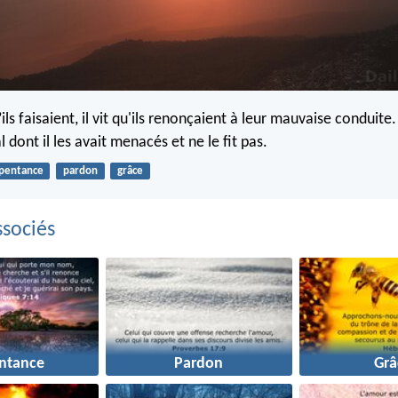
’ils faisaient, il vit qu'ils renonçaient à leur mauvaise conduite
l dont il les avait menacés et ne le fit pas.
pentance
pardon
grâce
sociés
ntance
Pardon
Grâ