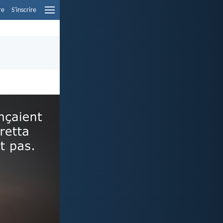
re
S'inscrire