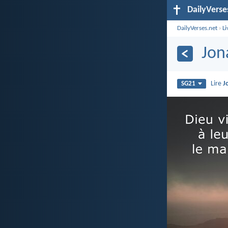
DailyVerse
DailyVerses.net
›
Li
Jon
Lire
J
SG21