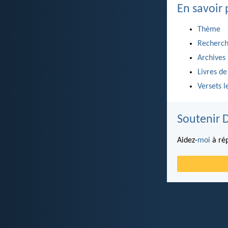
En savoir 
Thème
Recherch
Archives
Livres de
Versets l
Soutenir 
Aidez-
moi
à rép