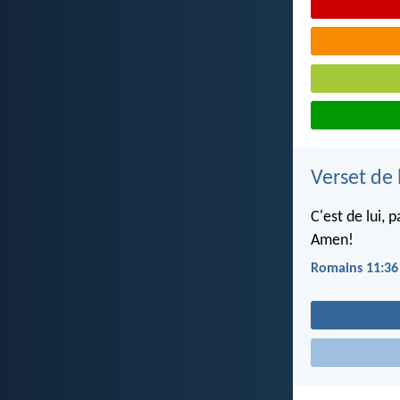
Verset de 
C'est de lui, p
Amen!
Romains 11:36