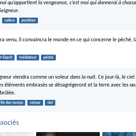
moi qu’appartient la vengeance, c’est moi qui donnerai à chacun
 Seigneur
.
colère
punition
era venu, il convaincra le monde en ce qui concerne le péché, la
t-Ésprit
médiateur
péché
eigneur viendra comme un voleur
dans la nuit
. Ce jour-là, le cie
les éléments embrasés se désagrégeront et la terre avec les œu
 brûlée.
fin des temps
retour
ciel
sociés