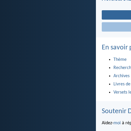
En savoir 
Thème
Recherch
Archives
Livres de
Versets l
Soutenir 
Aidez-
moi
à rép