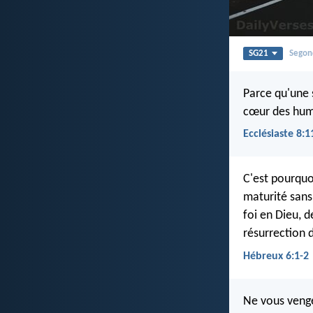
SG21
Segon
Parce qu'une 
cœur des huma
Ecclésiaste 8:1
C'est pourquoi
maturité sans
foi en Dieu, 
résurrection 
Hébreux 6:1-2
Ne vous venge