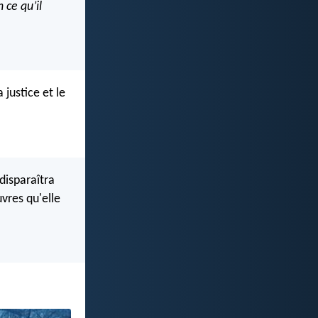
 ce qu’il
 justice et le
l disparaîtra
vres qu'elle