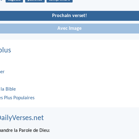
Prochain verset!
Avec Image
plus
er
 la Bible
es Plus Populaires
DailyVerses.net
andre la Parole de Dieu: