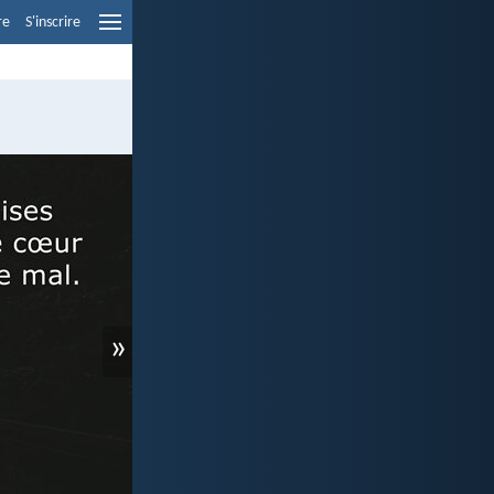
re
S'inscrire
»