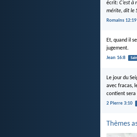
écrit:
C’est à 
mérite, dit le
Romains 12:19
Et, quand il s
jugement.
Jean 16:8
Sain
Le jour du S
avec fracas, 
contient sera
2 Pierre 3:10
Thèmes as