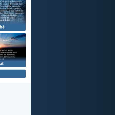
hé
ut