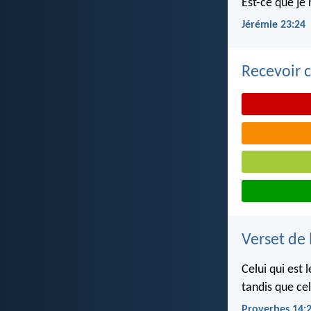
Est-ce que je 
Jérémie 23:24
Recevoir c
Verset de 
Celui qui est 
tandis que cel
Proverbes 14: