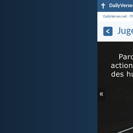
DailyVerse
DailyVerses.net
›
T
Jug
«