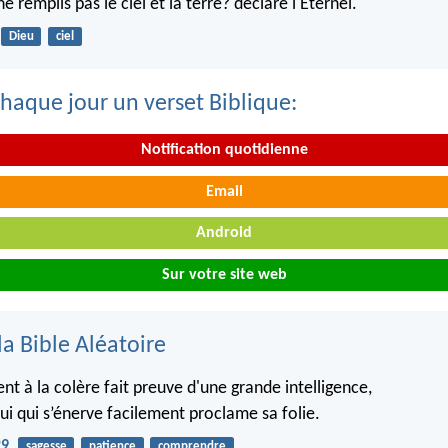
ne remplis pas le ciel et la terre? déclare l'Eternel.
Dieu
ciel
haque jour un verset Biblique:
Notification quotidienne
Email
Android
Sur votre site web
la Bible Aléatoire
lent à la colère fait preuve d'une grande intelligence,
ui qui s’énerve facilement proclame sa folie.
29
sagesse
patience
comprendre