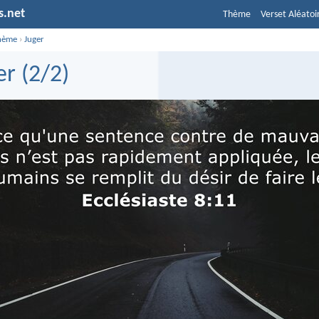
s.net
Thème
Verset Aléatoi
hème
›
Juger
er (2/2)