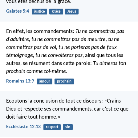
vous êtes déchus de la grâce.
Galates 5:4
justice
grâce
Jésus
En effet, les commandements:
Tu ne commettras pas
d'adultère, tu ne commettras pas de meurtre, tu ne
commettras pas de vol,
tu ne porteras pas de faux
témoignage,
tu ne convoiteras pas
, ainsi que tous les
autres, se résument dans cette parole:
Tu aimeras ton
prochain comme toi-même
.
Romains 13:9
amour
prochain
Ecoutons la conclusion de tout ce discours: «Crains
Dieu et respecte ses commandements, car c’est ce que
doit faire tout homme.»
Ecclésiaste 12:13
respect
vie