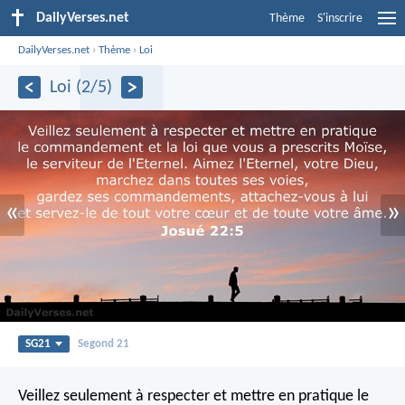
DailyVerses.net
Thème
S'inscrire
DailyVerses.net
›
Thème
›
Loi
Loi (2/5)
«
»
SG21
Segond 21
Veillez seulement à respecter et mettre en pratique le