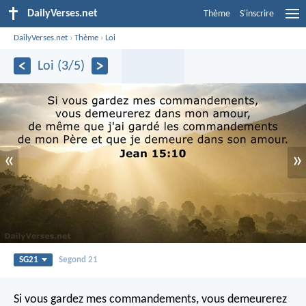
DailyVerses.net
Thème
S'inscrire
DailyVerses.net
›
Thème
›
Loi
Loi (3/5)
«
»
SG21
Segond 21
Si vous gardez mes commandements, vous demeurerez