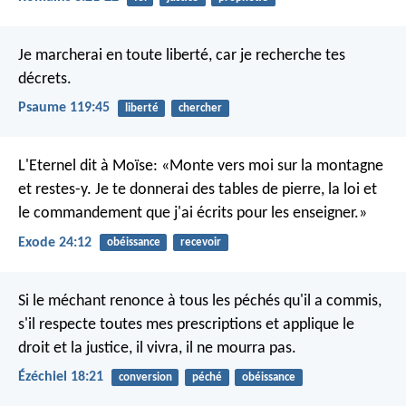
Je marcherai en toute liberté,
car je recherche tes
décrets.
Psaume 119:45
liberté
chercher
L'Eternel dit à Moïse: «Monte vers moi sur la montagne
et restes-y. Je te donnerai des tables de pierre, la loi et
le commandement que j'ai écrits pour les enseigner.»
Exode 24:12
obéissance
recevoir
Si le méchant renonce à tous les péchés qu'il a commis,
s'il respecte toutes mes prescriptions et applique le
droit et la justice, il vivra, il ne mourra pas.
Ézéchiel 18:21
conversion
péché
obéissance