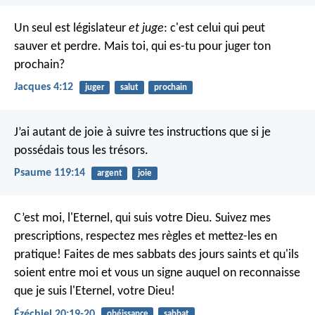
Un seul est législateur
et juge
: c'est celui qui peut
sauver et perdre. Mais toi, qui es-tu pour juger ton
prochain?
Jacques 4:12
juger
salut
prochain
J’ai autant de joie à suivre tes instructions
que si je
possédais tous les trésors.
Psaume 119:14
argent
joie
C’est moi, l'Eternel, qui suis votre Dieu. Suivez mes
prescriptions, respectez mes règles et mettez-les en
pratique! Faites de mes sabbats des jours saints et qu'ils
soient entre moi et vous un signe auquel on reconnaisse
que je suis l'Eternel, votre Dieu!
Ézéchiel 20:19-20
obéissance
sabbat