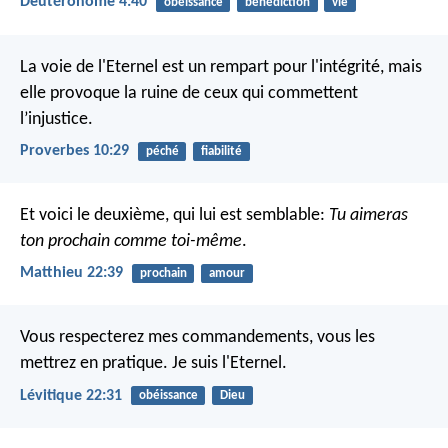
Deutéronome 4:40
obéissance
bénédiction
vie
La voie de l'Eternel est un rempart pour l'intégrité,
mais
elle provoque la ruine de ceux qui commettent
l’injustice.
Proverbes 10:29
péché
fiabilité
Et voici le deuxième, qui lui est semblable:
Tu aimeras
ton prochain comme toi-même
.
Matthieu 22:39
prochain
amour
Vous respecterez mes commandements, vous les
mettrez en pratique. Je suis l'Eternel.
Lévitique 22:31
obéissance
Dieu