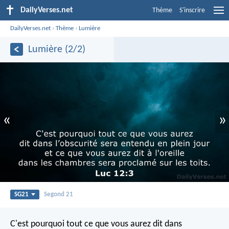
DailyVerses.net
Thème
S'inscrire
DailyVerses.net
›
Thème
›
Lumière
Lumière (2/2)
«
»
SG21
Segond 21
C'est pourquoi tout ce que vous aurez dit dans