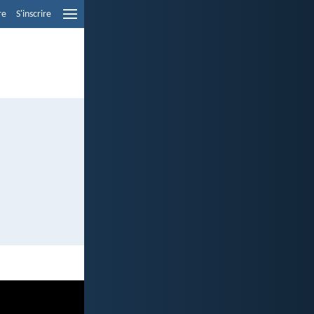
re
S'inscrire