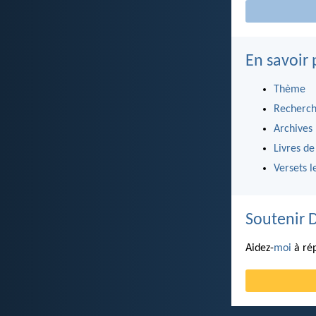
En savoir 
Thème
Recherch
Archives
Livres de
Versets l
Soutenir 
Aidez-
moi
à rép