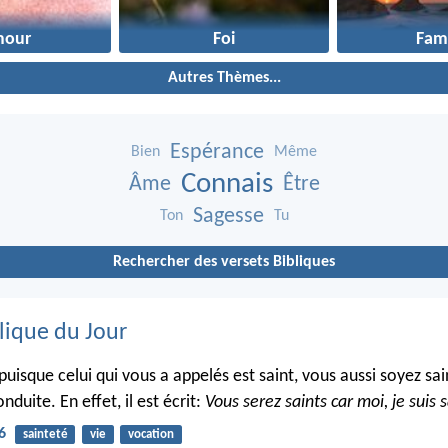
mour
Foi
Fami
Autres Thèmes...
Espérance
Bien
Même
Connais
Âme
Être
Sagesse
Ton
Tu
Rechercher des versets Bibliques
lique du Jour
puisque celui qui vous a appelés est saint, vous aussi soyez sa
nduite. En effet, il est écrit:
Vous serez saints car moi, je suis s
6
sainteté
vie
vocation