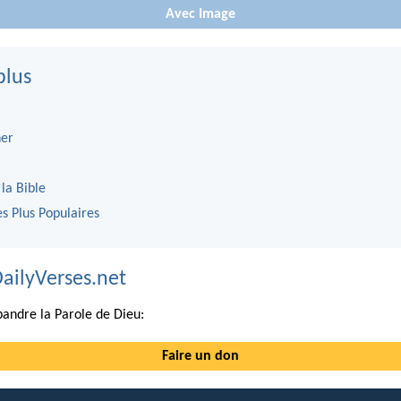
Avec Image
plus
er
 la Bible
es Plus Populaires
DailyVerses.net
andre la Parole de Dieu:
Faire un don