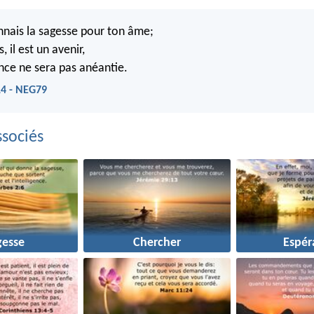
nais la sagesse pour ton âme;
s, il est un avenir,
nce ne sera pas anéantie.
14 - NEG79
sociés
gesse
Chercher
Espér