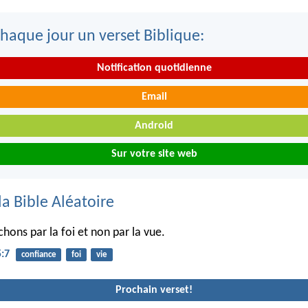
haque jour un verset Biblique:
Notification quotidienne
Email
Android
Sur votre site web
la Bible Aléatoire
hons par la foi et non par la vue.
5:7
confiance
foi
vie
Prochain verset!