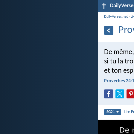
DailyVerse
DailyVerses.net
›
Li
Pro
De même, 
si tu la tr
et ton esp
Proverbes 24:
Lire
P
SG21