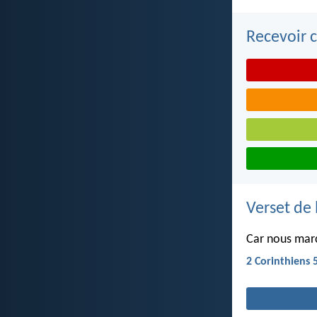
Recevoir c
Verset de 
Car nous marc
2 Corinthiens 