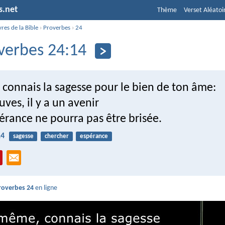
s.net
Thème
Verset Aléatoi
vres de la Bible
›
Proverbes
›
24
verbes 24:14
connais la sagesse pour le bien de ton âme:
ouves, il y a un avenir
érance ne pourra pas être brisée.
14
sagesse
chercher
espérance
roverbes 24
en ligne