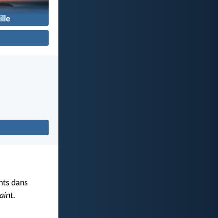
lle
ints dans
aint.