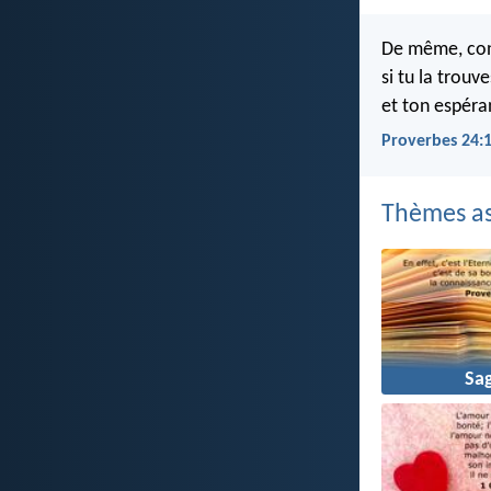
De même, con
si tu la trouve
et ton espéra
Proverbes 24:
Thèmes as
Sa