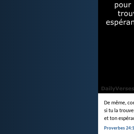
De même, conn
si tu la trouve
et ton espéra
Proverbes 24:1