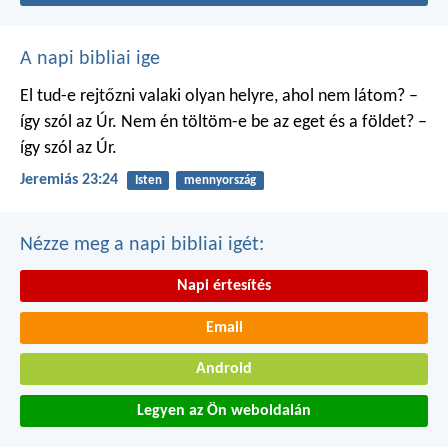
A napi bibliai ige
El tud-e rejtőzni valaki
olyan helyre, ahol nem látom?
–
így szól az Úr.
Nem én töltöm-e be
az eget és a földet?
–
így szól az Úr.
Jeremiás 23:24
Isten
mennyország
Nézze meg a napi bibliai igét:
Napi értesítés
Email
Android
Legyen az Ön weboldalán