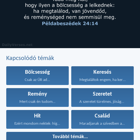
Kapcsolódó témák
Bölcsesség
Keresés
Csak az ÚR ad...
Megtaláltok engem, ha kerestek...
Remény
Szeretet
Mert csak én tudom...
A szeretet türelmes, jóságos...
Hit
Család
Ezért mondom nektek: higgyétek...
Maradjanak a szívedben azok...
További témák...