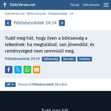
DailyVerses.net
Témák
Feliratkozás
DailyVerses.net
›
Biblia könyvek
›
Példabeszédek
›
24
Példabeszédek 24:14
Tudd meg hát,
hogy ilyen a bölcsesség a
lelkednek:
ha megtalálod, van jövendőd,
és
reménységed nem semmisül meg.
Példabeszédek 24:14
bölcsesség
keresés
remény
Olvassa el
Példabeszédek 24
online
UF