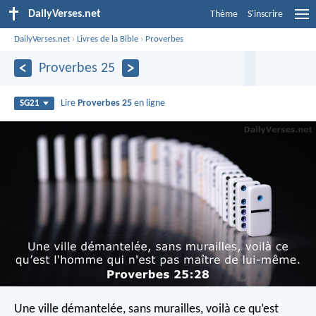
DailyVerses.net
Thème
S'inscrire
DailyVerses.net
›
Livres de la Bible
›
Proverbes
Proverbes 25
Lire
Proverbes 25
en ligne
SG21
Une ville démantelée, sans murailles,
voilà ce qu’est