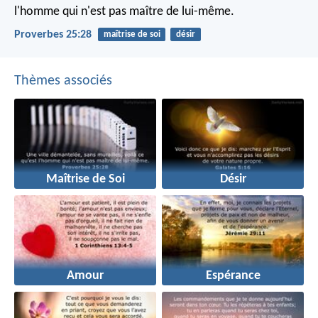
l'homme qui n'est pas maître de lui-même.
Proverbes 25:28
maîtrise de soi
désir
Thèmes associés
Maîtrise de Soi
Désir
Amour
Espérance