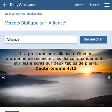
DailyVerses.net
Thème
S'inscrire
DailyVerses.net
›
Rechercher
Versets Biblique sur 'Alliance'
«
»