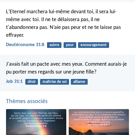
L'Eternel marchera lui-même devant toi, il sera lui-
même avec toi. Il ne te délaissera pas, il ne
t'abandonnera pas. N’aie pas peur et ne te laisse pas
effrayer.
Deutéronome 31:8
suivre
peur
encouragement
J'avais fait un pacte avec mes yeux.
Comment aurais-je
pu porter mes regards sur une jeune fille?
Job 31:1
désir
maîtrise de soi
alliance
Thèmes associés