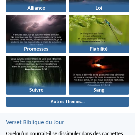
Alliance
Loi
Promesses
Fiabilité
Suivre
Sang
Autres Thèmes...
Verset Biblique du Jour
Quelqu'un pourrait-il se dissimuler dans des cachettes