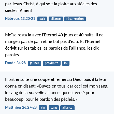
par Jésus-Christ, à qui soit la gloire aux siècles des
siècles! Amen!
Hébreux 13:20-21
paix
alliance
résurrection
Moïse resta là avec l'Eternel 40 jours et 40 nuits. Il ne
mangea pas de pain et ne but pas d'eau. Et l'Eternel
écrivit sur les tables les paroles de l'alliance, les dix
paroles.
Exode 34:28
jeûner
proximité
loi
Il prit ensuite une coupe et remercia Dieu, puis il la leur
donna en disant: «Buvez-en tous, car ceci est mon sang,
le sang de la
nouvelle
alliance, qui est versé pour
beaucoup, pour le pardon des péchés.»
Matthieu 26:27-28
vin
sang
alliance