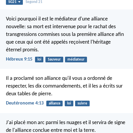
SG21
Segond 21
Voici pourquoi il est le médiateur d'une alliance
nouvelle: sa mort est intervenue pour le rachat des
transgressions commises sous la première alliance afin
que ceux qui ont été appelés reçoivent l'héritage
éternel promis.
Hébreux 9:15
loi
Sauveur
médiateur
Il a proclamé son alliance qu'il vous a ordonné de
respecter, les dix commandements, et il les a écrits sur
deux tables de pierre.
Deutéronome 4:13
alliance
loi
suivre
J'ai placé mon arc parmi les nuages et il servira de signe
de l'alliance conclue entre moi et la terre.