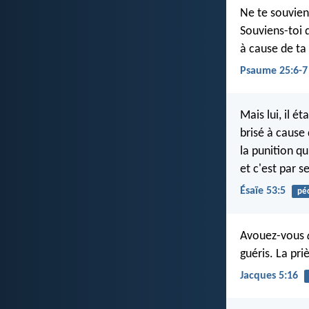
Ne te souvien
Souviens-toi 
à cause de ta
Psaume 25:6-7
Mais lui, il é
brisé à cause
la punition qu
et c'est par 
Ésaïe 53:5
pé
Avouez-vous
guéris. La pri
Jacques 5:16