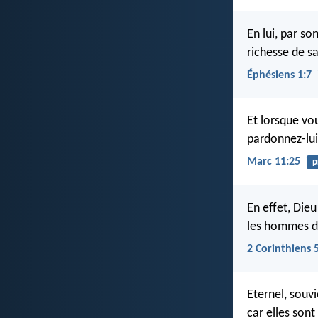
En lui, par s
richesse de sa
Éphésiens 1:7
Et lorsque vo
pardonnez-lui
Marc 11:25
p
En effet, Dieu
les hommes de 
2 Corinthiens 
Eternel, souv
car elles sont