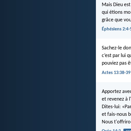
Mais Dieu est
qui étions mor
grâce que vou
Éphésiens 2:4-
Sachez-le don
c’est par lui 
pouviez pas êt
Actes 13:38-39
Apportez avec
et revenez à l
Dites-lui: «P
et fais-nous 
Nous t'offrir