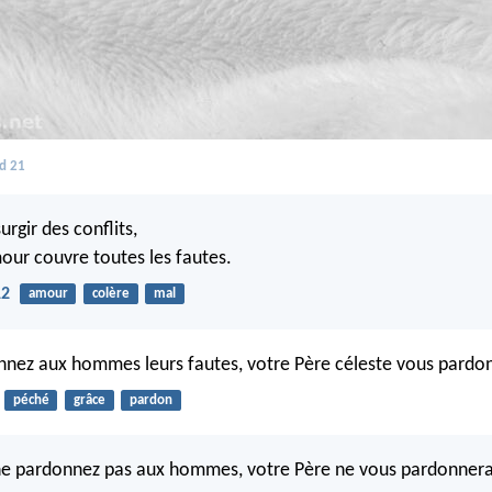
d 21
urgir des conflits,
mour couvre toutes les fautes.
12
amour
colère
mal
nnez aux hommes leurs fautes, votre Père céleste vous pardon
péché
grâce
pardon
ne pardonnez pas aux hommes, votre Père ne vous pardonnera