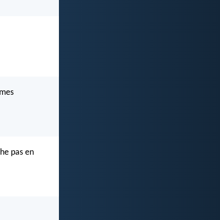
 mes
che pas en