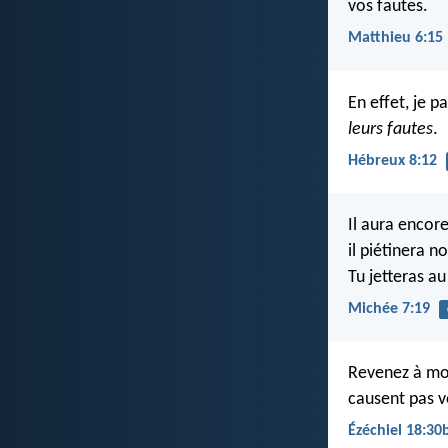
vos fautes.
Matthieu 6:15
En effet, je p
leurs fautes
.
Hébreux 8:12
Il aura encor
il piétinera n
Tu jetteras a
Michée 7:19
Revenez à moi
causent pas v
Ézéchiel 18:30