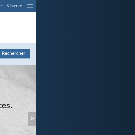
re
S'inscrire
»