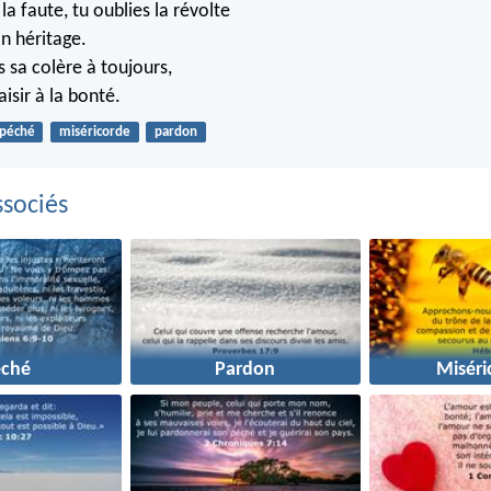
a faute, tu oublies la révolte
on héritage.
s sa colère à toujours,
aisir à la bonté.
péché
miséricorde
pardon
sociés
éché
Pardon
Miséri