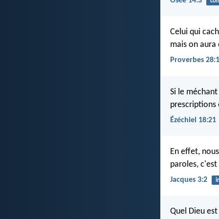
Osée 14:3
con
Celui qui cach
mais on aura 
Proverbes 28:
Si le méchant
prescriptions e
Ézéchiel 18:21
En effet, nou
paroles, c'es
Jacques 3:2
i
Quel Dieu est