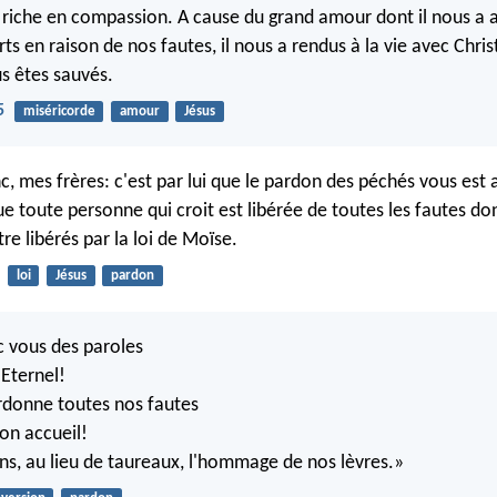
 riche en compassion. A cause du grand amour dont il nous a 
ts en raison de nos fautes, il nous a rendus à la vie avec Christ
s êtes sauvés.
5
miséricorde
amour
Jésus
c, mes frères: c'est par lui que le pardon des péchés vous est
que toute personne qui croit est libérée de toutes les fautes do
re libérés par la loi de Moïse.
loi
Jésus
pardon
 vous des paroles
'Eternel!
ardonne toutes nos fautes
bon accueil!
ons, au lieu de taureaux, l'hommage de nos lèvres.»