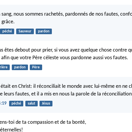
on sang, nous sommes rachetés, pardonnés de nos fautes, con
 grâce.
péché
Sauveur
pardon
us êtes debout pour prier, si vous avez quelque chose contre q
 afin que votre Père céleste vous pardonne aussi vos fautes.
rière
pardon
Père
 était en Christ: il réconciliait le monde avec lui-même en ne 
leurs fautes, et il a mis en nous la parole de la réconciliation
5:19
péché
salut
Jésus
iens-toi de ta compassion et de ta bonté,
 éternelles!