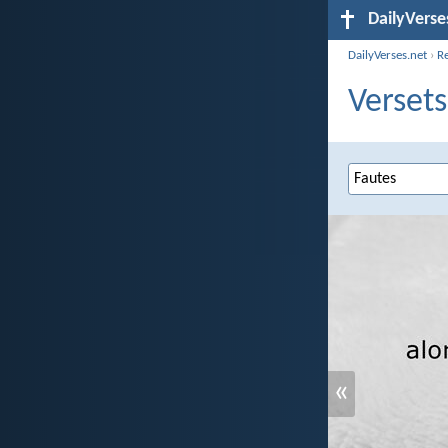
DailyVerse
DailyVerses.net
›
R
Versets
«