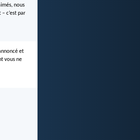
aimés, nous
 – c’est par
 annoncé et
nt vous ne