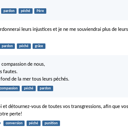
pardon
péché
Père
ardonnerai leurs injustices et je ne me souviendrai plus de leu
pardon
péché
grâce
e compassion de nous,
os fautes.
u fond de la mer tous leurs péchés.
compassion
péché
pardon
 et détournez-vous de toutes vos transgressions, afin que vos
otre perte!
b
conversion
péché
punition