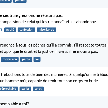
version
pardon
e ses transgressions ne réussira pas,
compassion de celui qui les reconnaît et les abandonne.
13
péché
confession
miséricorde
 renonce à tous les péchés qu'il a commis, s'il respecte toutes
t applique le droit et la justice, il vivra, il ne mourra pas.
conversion
péché
loi
s trébuchons tous de bien des manières. Si quelqu'un ne trébu
t un homme mûr, capable de tenir tout son corps en bride.
rréprochable
parler
corps
 semblable à toi?