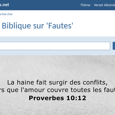
s.net
Thème
Verset Aléatoi
echercher
 Biblique sur 'Fautes'