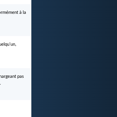
formément à la
uelqu'un,
chargeant pas
.