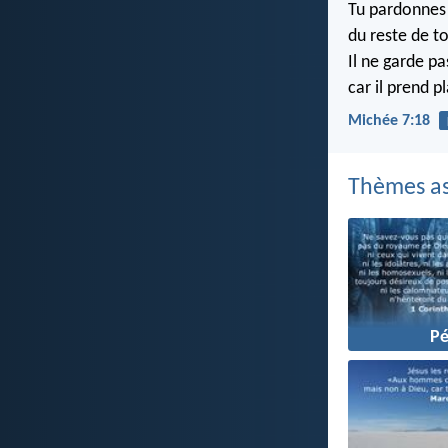
Tu pardonnes l
du reste de t
Il ne garde pa
car il prend pl
Michée 7:18
Thèmes as
P