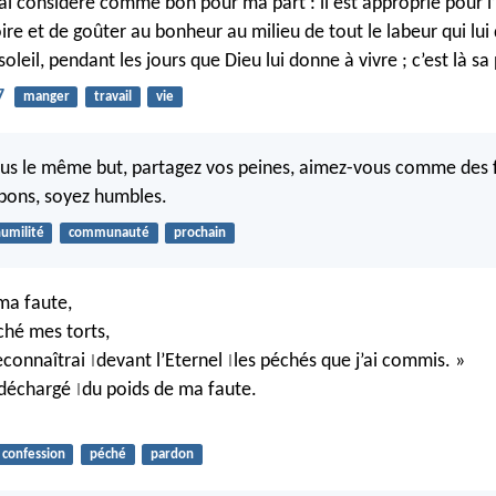
j’ai considéré comme bon pour ma part : il est approprié pour
ire et de goûter au bonheur au milieu de tout le labeur qui lui
soleil, pendant les jours que Dieu lui donne à vivre ; c’est là sa 
7
manger
travail
vie
tous le même but, partagez vos peines, aimez-vous comme des f
bons, soyez humbles.
umilité
communauté
prochain
 ma faute,
aché mes torts,
 reconnaîtrai
devant l’Eternel
les péchés que j’ai commis. »
|
|
 déchargé
du poids de ma faute.
|
confession
péché
pardon