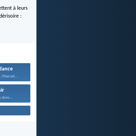
ttent à leurs
dérisoire :
dance
 l’Eternel...
ir
s donc...