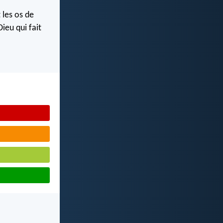
 les os de
ieu qui fait