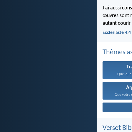
J’ai aussi co
œuvres sont mo
autant courir 
Ecclésiaste 4:4
Thèmes as
Tr
Quel que 
Ar
Que votre c
Verset Bib