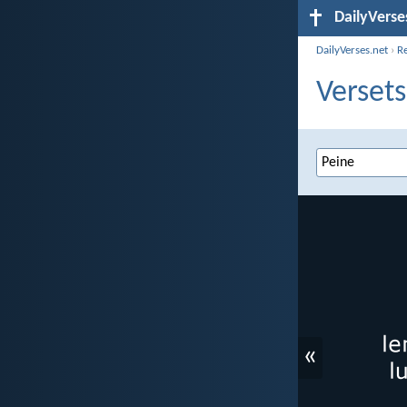
DailyVerse
DailyVerses.net
›
R
Versets
«