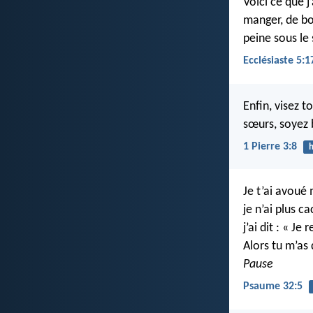
Voici ce que 
manger, de bo
peine sous le 
Ecclésiaste 5:1
Enfin, visez 
sœurs, soyez 
1 Pierre 3:8
h
Je t’ai avoué
je n’ai plus c
j’ai dit : « Je
Alors tu m’as
Pause
Psaume 32:5