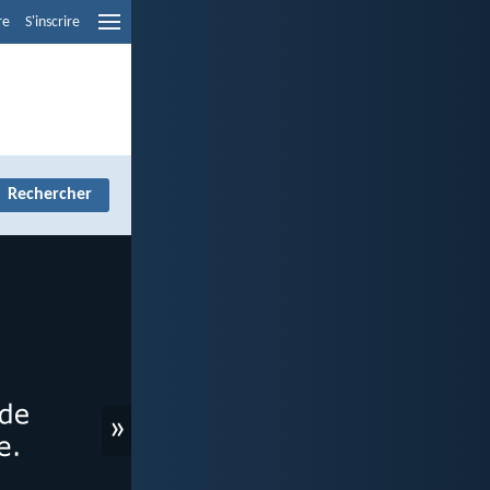
re
S'inscrire
»