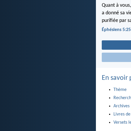
Quant à vous,
a donné sa vie
purifiée par s
Éphésiens 5:25
En savoir 
Thème
Recherch
Archives
Livres de
Versets l