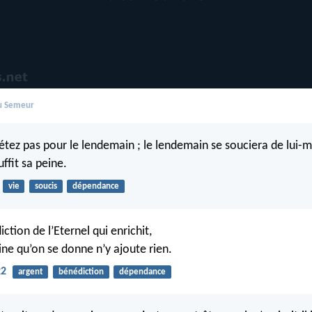
du Semeur
étez pas pour le lendemain ; le lendemain se souciera de lui-
ffit sa peine.
vie
soucis
dépendance
iction de l’Eternel qui enrichit,
ine qu’on se donne n’y ajoute rien.
22
argent
bénédiction
dépendance