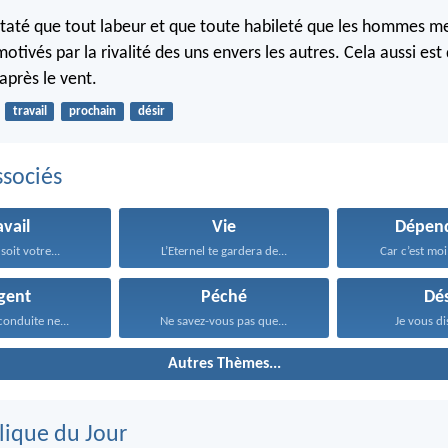
nstaté que tout labeur et que toute habileté que les hommes me
tivés par la rivalité des uns envers les autres. Cela aussi est 
après le vent.
travail
prochain
désir
sociés
avail
Vie
Dépen
soit votre...
L’Eternel te gardera de...
Car c’est moi,
gent
Péché
Dés
onduite ne...
Ne savez-vous pas que...
Je vous di
Autres Thèmes...
lique du Jour