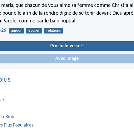
 maris, que chacun de vous aime sa femme comme Christ a aimé 
 pour elle afin de la rendre digne de se tenir devant Dieu après
a Parole, comme par le bain nuptial.
-26
amour
épurer
relations
Prochain verset!
Avec Image
plus
er
 la Bible
es Plus Populaires