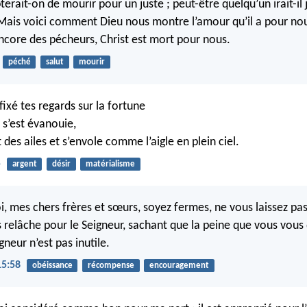
erait-on de mourir pour un juste ; peut-être quelqu’un irait-il
 Mais voici comment Dieu nous montre l’amour qu’il a pour nou
ncore des pécheurs, Christ est mort pour nous.
péché
salut
mourir
fixé tes regards sur la fortune
e s’est évanouie,
it des ailes et s’envole comme l’aigle en plein ciel.
5
argent
désir
matérialisme
i, mes chers frères et sœurs, soyez fermes, ne vous laissez pas
ns relâche pour le Seigneur, sachant que la peine que vous vou
gneur n’est pas inutile.
15:58
obéissance
récompense
encouragement