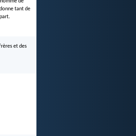
 l’homme de
 donne tant de
part.
rères et des