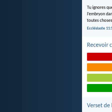
Tu ignores qu
l’embryon dan
toutes choses
Ecclésiaste 11:
Recevoir c
Verset de 