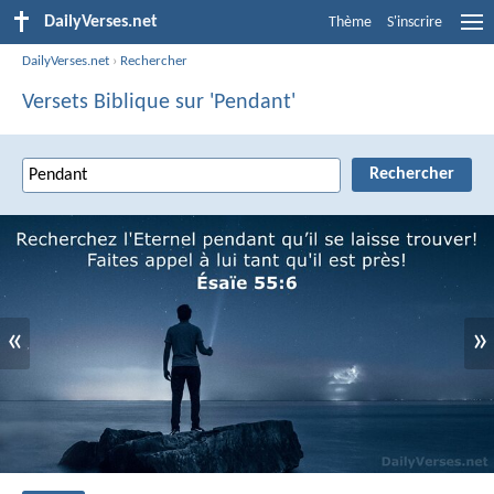
DailyVerses.net
Thème
S'inscrire
DailyVerses.net
›
Rechercher
Versets Biblique sur 'Pendant'
«
»