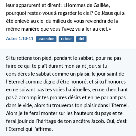
leur apparurent et dirent: «Hommes de Galilée,
pourquoi restez-vous à regarder le ciel? Ce Jésus qui a
été enlevé au ciel du milieu de vous reviendra de la
même manière que vous l'avez vu aller au ciel.»
Actes 1:10-11
ascension
retour
ciel
Si tu retiens ton pied, pendant le sabbat,
pour ne pas
faire ce qui te plaît durant mon saint jour,
si tu
considères le sabbat comme un plaisir,
le jour saint de
l’Eternel comme digne d’être honoré,
et si tu l'honores
en ne suivant pas tes voies habituelles,
en ne cherchant
pas à accomplir tes propres désirs
et en ne parlant pas
dans le vide,
alors tu trouveras ton plaisir dans l'Eternel.
Alors je te ferai monter sur les hauteurs du pays
et te
ferai jouir de l'héritage de ton ancêtre Jacob.
Oui, c’est
l’Eternel qui l’affirme.