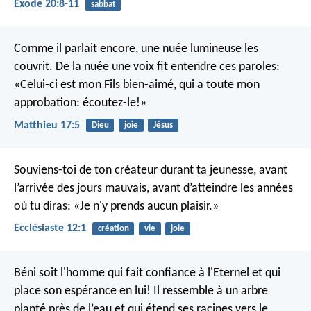
Exode 20:8-11
sabbat
Comme il parlait encore, une nuée lumineuse les
couvrit. De la nuée une voix fit entendre ces paroles:
«Celui-ci est mon Fils bien-aimé, qui a toute mon
approbation: écoutez-le!»
Matthieu 17:5
Dieu
joie
Jésus
Souviens-toi de ton créateur durant ta jeunesse, avant
l’arrivée des jours mauvais, avant d’atteindre les années
où tu diras: «Je n'y prends aucun plaisir.»
Ecclésiaste 12:1
création
vie
joie
Béni soit l'homme qui fait confiance à l'Eternel
et qui
place son espérance en lui!
Il ressemble à un arbre
planté près de l’eau
et qui étend ses racines vers le