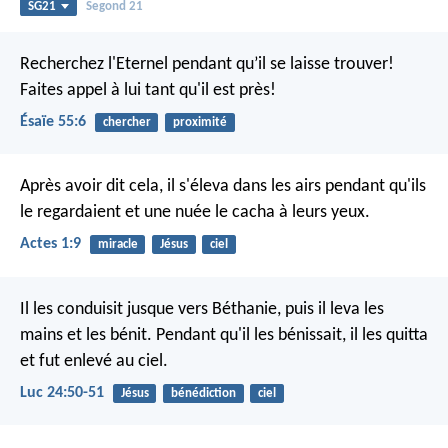
SG21
Segond 21
Recherchez l'Eternel pendant qu’il se laisse trouver!
Faites appel à lui tant qu'il est près!
Ésaïe 55:6
chercher
proximité
Après avoir dit cela, il s'éleva dans les airs pendant qu'ils
le regardaient et une nuée le cacha à leurs yeux.
Actes 1:9
miracle
Jésus
ciel
Il les conduisit jusque vers Béthanie, puis il leva les
mains et les bénit. Pendant qu'il les bénissait, il les quitta
et fut enlevé au ciel.
Luc 24:50-51
Jésus
bénédiction
ciel