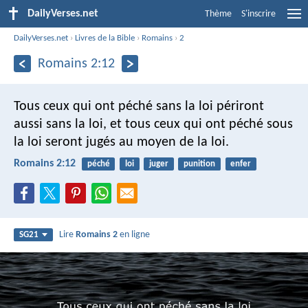
DailyVerses.net
Thème
S'inscrire
DailyVerses.net
›
Livres de la Bible
›
Romains
›
2
Romains 2:12
Tous ceux qui ont péché sans la loi périront
aussi sans la loi, et tous ceux qui ont péché sous
la loi seront jugés au moyen de la loi.
Romains 2:12
péché
loi
juger
punition
enfer
Lire
Romains 2
en ligne
SG21