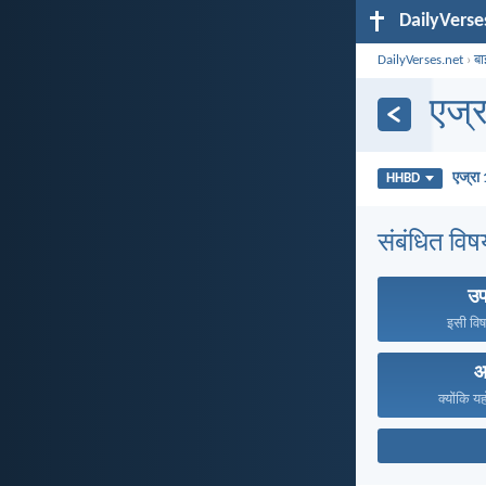
DailyVerse
DailyVerses.net
›
बा
एज्र
एज्रा 
HHBD
संबंधित विष
उ
इसी विष
आ
क्योंकि य