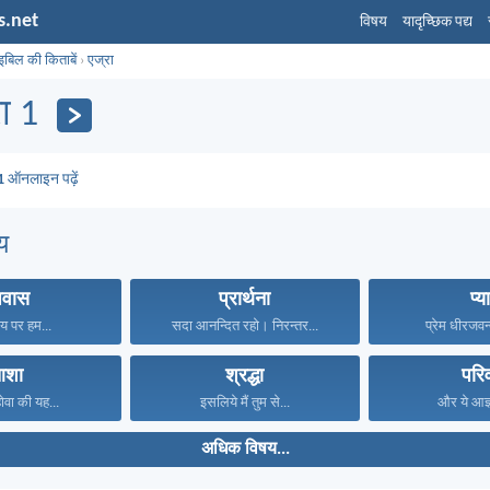
s.net
विषय
यादृच्छिक पद्य
इबिल की किताबें
›
एज्रा
ा 1
1
ऑनलाइन पढ़ें
य
पवास
प्रार्थना
प्य
य पर हम...
सदा आनन्दित रहो। निरन्तर...
प्रेम धीरजवन्
शा
श्रद्धा
परि
होवा की यह...
इसलिये मैं तुम से...
और ये आज्ञ
अधिक विषय...