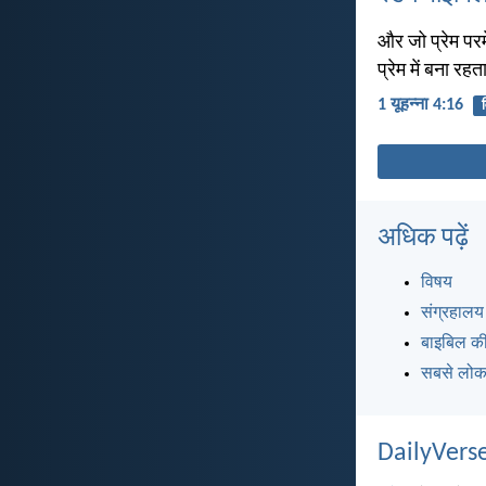
और जो प्रेम परम
प्रेम में बना रह
1 यूहन्ना 4:16
अधिक पढ़ें
विषय
संग्रहालय
बाइबिल की
सबसे लोकप
DailyVerse