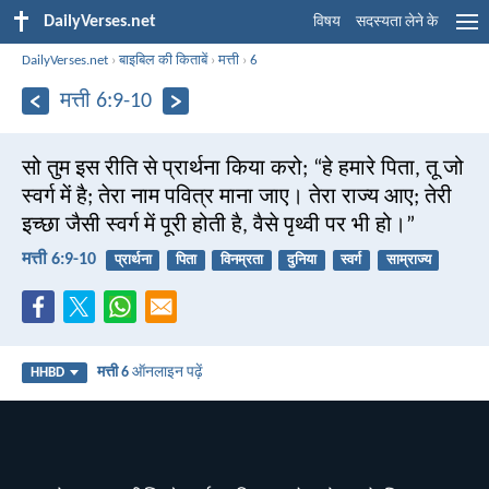
DailyVerses.net
विषय
सदस्यता लेने के
DailyVerses.net
›
बाइबिल की किताबें
›
मत्ती
›
6
मत्ती 6:9-10
सो तुम इस रीति से प्रार्थना किया करो; “हे हमारे पिता, तू जो
स्वर्ग में है; तेरा नाम पवित्र माना जाए। तेरा राज्य आए; तेरी
इच्छा जैसी स्वर्ग में पूरी होती है, वैसे पृथ्वी पर भी हो।”
मत्ती 6:9-10
प्रार्थना
पिता
विनम्रता
दुनिया
स्वर्ग
साम्राज्य
मत्ती 6
ऑनलाइन पढ़ें
HHBD