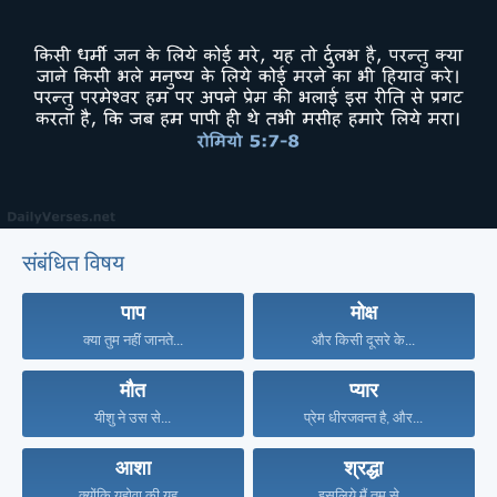
संबंधित विषय
पाप
मोक्ष
क्या तुम नहीं जानते...
और किसी दूसरे के...
मौत
प्यार
यीशु ने उस से...
प्रेम धीरजवन्त है, और...
आशा
श्रद्धा
क्योंकि यहोवा की यह...
इसलिये मैं तुम से...