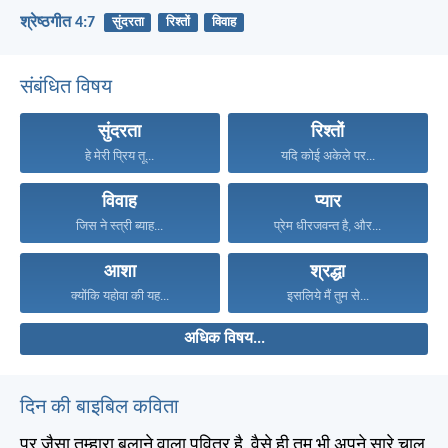
श्रेष्ठगीत 4:7
सुंदरता
रिश्तों
विवाह
संबंधित विषय
सुंदरता
रिश्तों
हे मेरी प्रिय तू...
यदि कोई अकेले पर...
विवाह
प्यार
जिस ने स्त्री ब्याह...
प्रेम धीरजवन्त है, और...
आशा
श्रद्धा
क्योंकि यहोवा की यह...
इसलिये मैं तुम से...
अधिक विषय...
दिन की बाइबिल कविता
पर जैसा तुम्हारा बुलाने वाला पवित्र है, वैसे ही तुम भी अपने सारे चाल