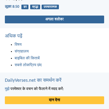
लूका 8:50
डर
श्रद्धा
उपचारात्मक
अगला श्लोक!
अधिक पढ़ें
विषय
संग्रहालय
बाइबिल की किताबें
सबसे लोकप्रिय छंद
DailyVerses.net का समर्थन करें
मुझे
परमेश्वर के वचन को फैलाने में मदद करें:
दान देना