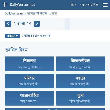
DailyVerses.net
विषय
सदस्यता लेने के
DailyVerses.net
›
बाइबिल की किताबें
›
1 राजा
1 राजा 14
1 राजा 14
ऑनलाइन पढ़ें
HHBD
संबंधित विषय
निकटता
विश्वसनीयता
जब तक तुम यहोवा...
परन्तु प्रभु सच्चा है...
परिवार
कानून
और ये आज्ञाएं जो...
और ये आज्ञाएं जो...
आज्ञाकारिता
दुआ
यीशु ने उस को...
यहोवा तुझे आशीष दे...