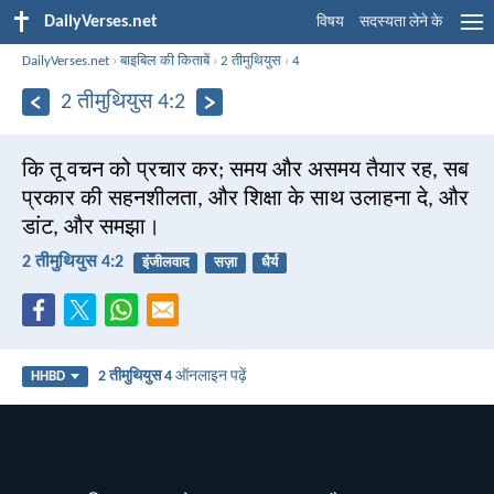
DailyVerses.net
विषय
सदस्यता लेने के
DailyVerses.net
›
बाइबिल की किताबें
›
2 तीमुथियुस
›
4
2 तीमुथियुस 4:2
कि तू वचन को प्रचार कर; समय और असमय तैयार रह, सब
प्रकार की सहनशीलता, और शिक्षा के साथ उलाहना दे, और
डांट, और समझा।
2 तीमुथियुस 4:2
इंजीलवाद
सज़ा
धैर्य
2 तीमुथियुस 4
ऑनलाइन पढ़ें
HHBD