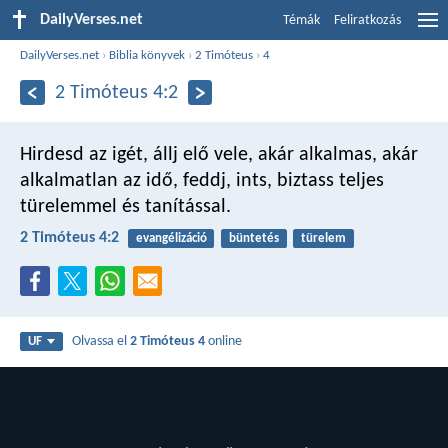
DailyVerses.net
Témák
Feliratkozás
DailyVerses.net
›
Biblia könyvek
›
2 Timóteus
›
4
2 Timóteus 4:2
Hirdesd az igét, állj elő vele, akár alkalmas, akár
alkalmatlan az idő, feddj, ints, biztass teljes
türelemmel és tanítással.
2 Timóteus 4:2
evangélizáció
büntetés
türelem
Olvassa el
2 Timóteus 4
online
UF