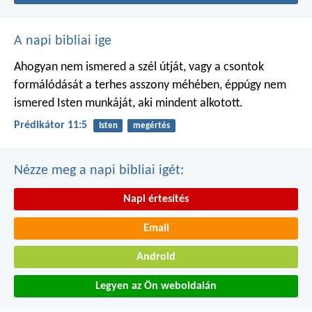
A napi bibliai ige
Ahogyan nem ismered a szél útját,
vagy a csontok
formálódását
a terhes asszony méhében,
éppúgy nem
ismered Isten munkáját,
aki mindent alkotott.
Prédikátor 11:5
Isten
megértés
Nézze meg a napi bibliai igét:
Napi értesítés
Email
Android
Legyen az Ön weboldalán