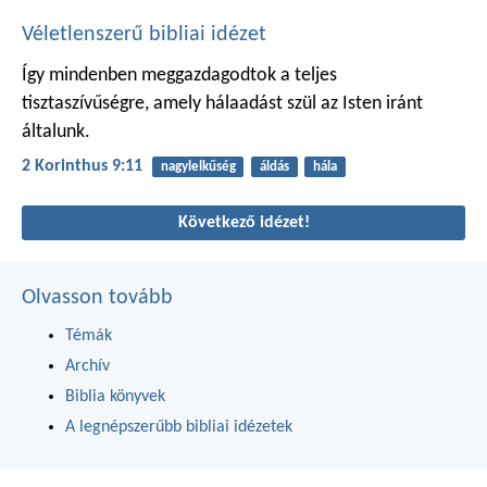
Véletlenszerű bibliai idézet
Így mindenben meggazdagodtok a teljes
tisztaszívűségre, amely hálaadást szül az Isten iránt
általunk.
2 Korinthus 9:11
nagylelkűség
áldás
hála
Következő idézet!
Olvasson tovább
Témák
Archív
Biblia könyvek
A legnépszerűbb bibliai idézetek