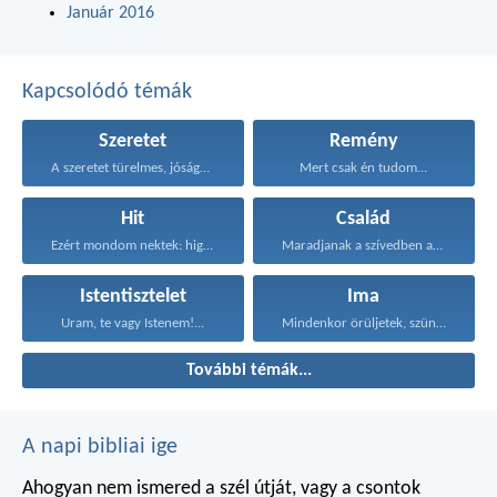
Január 2016
Kapcsolódó témák
Szeretet
Remény
A szeretet türelmes, jóságos...
Mert csak én tudom...
Hit
Család
Ezért mondom nektek: higgyétek...
Maradjanak a szívedben azok...
Istentisztelet
Ima
Uram, te vagy Istenem!...
Mindenkor örüljetek, szüntelenül imádkozzatok...
További témák...
A napi bibliai ige
Ahogyan nem ismered a szél útját,
vagy a csontok