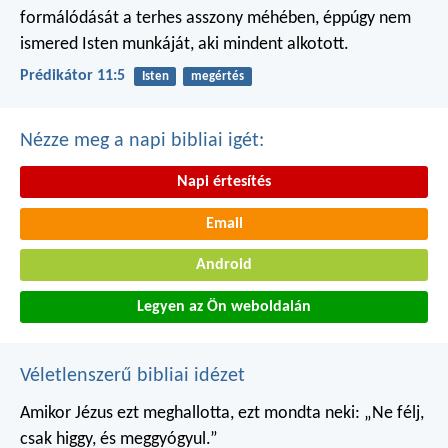
formálódását
a terhes asszony méhében,
éppúgy nem
ismered Isten munkáját,
aki mindent alkotott.
Prédikátor 11:5
Isten
megértés
Nézze meg a napi bibliai igét:
Napi értesítés
Email
Android
Legyen az Ön weboldalán
Véletlenszerű bibliai idézet
Amikor Jézus ezt meghallotta, ezt mondta neki: „Ne félj,
csak higgy, és meggyógyul.”