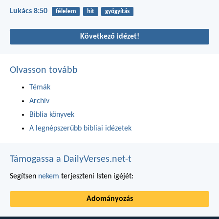
Lukács 8:50
félelem
hit
gyógyítás
Következő idézet!
Olvasson tovább
Témák
Archív
Biblia könyvek
A legnépszerűbb bibliai idézetek
Támogassa a DailyVerses.net-t
Segítsen
nekem
terjeszteni Isten igéjét:
Adományozás