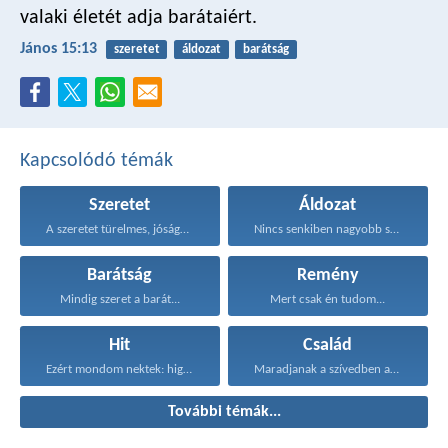
valaki életét adja barátaiért.
János 15:13
szeretet
áldozat
barátság
Kapcsolódó témák
Szeretet
Áldozat
A szeretet türelmes, jóságos...
Nincs senkiben nagyobb szeretet...
Barátság
Remény
Mindig szeret a barát...
Mert csak én tudom...
Hit
Család
Ezért mondom nektek: higgyétek...
Maradjanak a szívedben azok...
További témák...