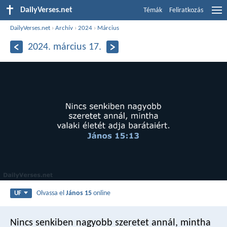
DailyVerses.net
Témák
Feliratkozás
DailyVerses.net
›
Archív
›
2024
›
Március
2024. március 17.
Olvassa el
János 15
online
UF
Nincs senkiben nagyobb szeretet annál, mintha