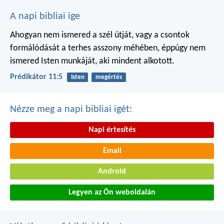
A napi bibliai ige
Ahogyan nem ismered a szél útját,
vagy a csontok
formálódását
a terhes asszony méhében,
éppúgy nem
ismered Isten munkáját,
aki mindent alkotott.
Prédikátor 11:5
Isten
megértés
Nézze meg a napi bibliai igét:
Napi értesítés
Email
Android
Legyen az Ön weboldalán