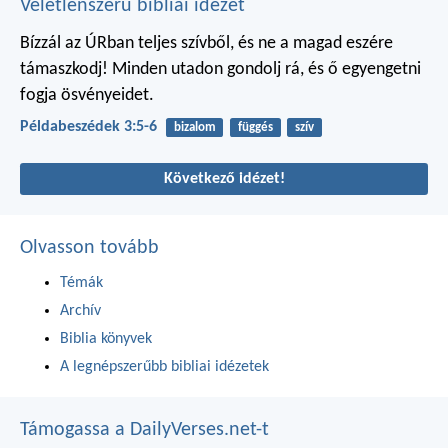
Véletlenszerű bibliai idézet
Bízzál az ÚRban teljes szívből,
és ne a magad eszére
támaszkodj!
Minden utadon gondolj rá,
és ő egyengetni
fogja ösvényeidet.
Példabeszédek 3:5-6
bizalom
függés
szív
Következő idézet!
Olvasson tovább
Témák
Archív
Biblia könyvek
A legnépszerűbb bibliai idézetek
Támogassa a DailyVerses.net-t