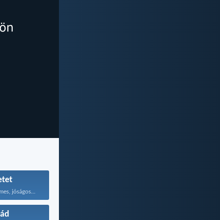
etet
mes, jóságos...
lád