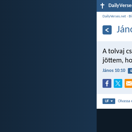
DailyVerse
DailyVerses.net
›
Bi
Ján
A tolvaj c
jöttem, ho
János 10:10
ü
Olvassa 
UF