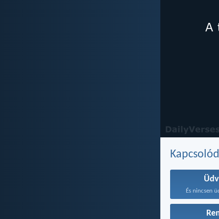
Kapcsoló
Üdv
És nincsen ü
Re