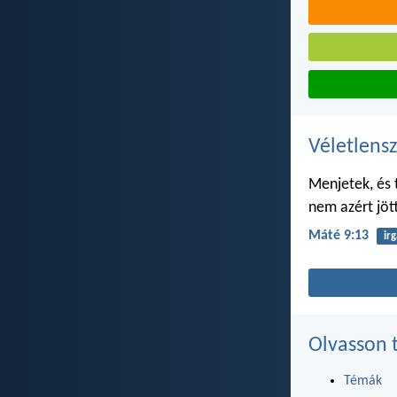
Véletlensz
Menjetek, és 
nem azért jöt
Máté 9:13
ir
Olvasson 
Témák