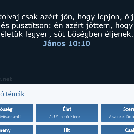
dó témák
össég
Élet
Szer
dvösség senki...
Az ÚR megőriz téged...
A szeretet türel
mény
Hit
Csa