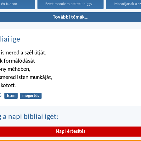
 én tudom...
Ezért mondom nektek: higgyétek...
További témák...
liai ige
smered a szél útját,
ok formálódását
zony méhében,
smered Isten munkáját,
lkotott.
5
Isten
megértés
a napi bibliai igét:
Napi értesítés