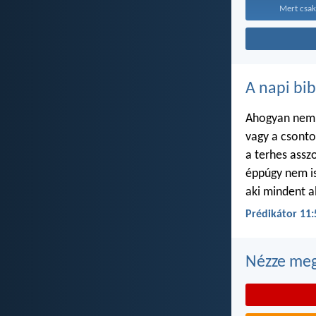
Mert csak
A napi bib
Ahogyan nem i
vagy a csont
a terhes ass
éppúgy nem i
aki mindent a
Prédikátor 11:
Nézze meg 