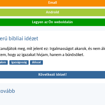
Email
Android
Legyen az Ön weboldalán
erű bibliai idézet
tanuljátok meg, mit jelent ez: Irgalmasságot akarok, és nem á
tem, hogy az igazakat hívjam, hanem a bűnösöket.
galom
igazságosság
áldozat
Következő idézet!
tovább