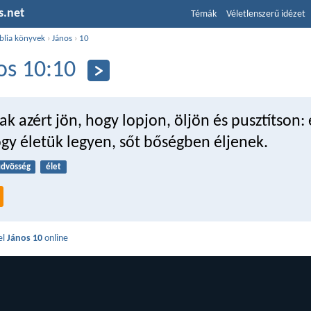
s.net
Témák
Véletlenszerű idézet
blia könyvek
›
János
›
10
os 10:10
sak azért jön, hogy lopjon, öljön és pusztítson: 
gy életük legyen, sőt bőségben éljenek.
dvösség
élet
el
János 10
online