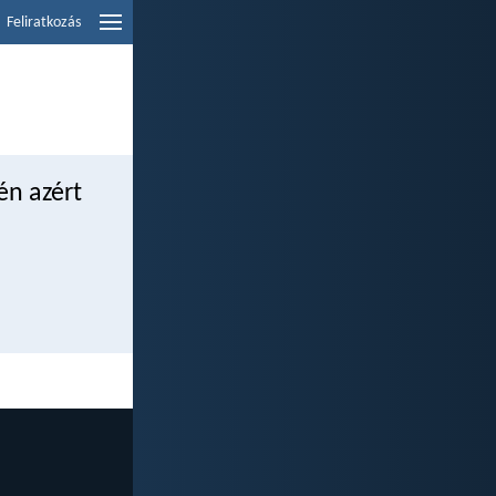
Feliratkozás
én azért