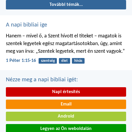
További témák...
A napi bibliai ige
Hanem – mivel ő, a Szent hívott el titeket – magatok is
szentek legyetek egész magatartásotokban, úgy, amint
meg van írva: „Szentek legyetek, mert én szent vagyok.”
1 Péter 1:15-16
szentség
élet
hívás
Nézze meg a napi bibliai igét:
Napi értesítés
Email
Android
Legyen az Ön weboldalán