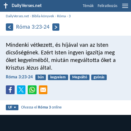
DailyVerses.net
Témák
Feliratkozás
DailyVerses.net
›
Biblia könyvek
›
Róma
›
3
Róma 3:23-24
Mindenki vétkezett, és híjával van az Isten
dicsőségének. Ezért Isten ingyen igazítja meg
őket kegyelméből, miután megváltotta őket a
Krisztus Jézus által.
Róma 3:23-24
bűn
kegyelem
Megváltó
gyónás
Olvassa el
Róma 3
online
UF