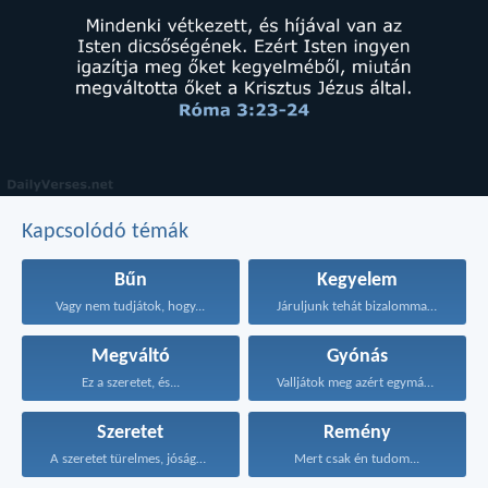
Kapcsolódó témák
Bűn
Kegyelem
Vagy nem tudjátok, hogy...
Járuljunk tehát bizalommal a...
Megváltó
Gyónás
Ez a szeretet, és...
Valljátok meg azért egymásnak...
Szeretet
Remény
A szeretet türelmes, jóságos...
Mert csak én tudom...