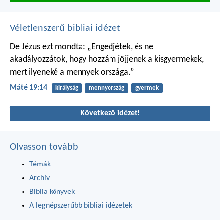
Véletlenszerű bibliai idézet
De Jézus ezt mondta: „Engedjétek, és ne
akadályozzátok, hogy hozzám jöjjenek a kisgyermekek,
mert ilyeneké a mennyek országa.”
Máté 19:14
királyság
mennyország
gyermek
Következő idézet!
Olvasson tovább
Témák
Archív
Biblia könyvek
A legnépszerűbb bibliai idézetek