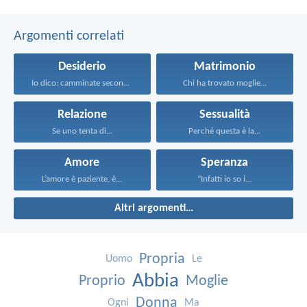
Argomenti correlati
Desiderio
Matrimonio
Io dico: camminate secondo...
Chi ha trovato moglie...
Relazione
Sessualità
Se uno tenta di...
Perché questa è la...
Amore
Speranza
L’amore è paziente, è...
“Infatti io so i...
Altri argomenti…
Propria
Uomo
Le
Abbia
Proprio
Moglie
Donna
Ogni
Ma