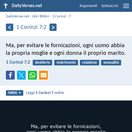
DailyVerses.net
Argomenti
Sottoscrivi
DailyVerses.net
›
Libri Biblici
›
1 Corinzi
›
7
1 Corinzi 7:2
Ma, per evitare le fornicazioni, ogni uomo abbia
la propria moglie e ogni donna il proprio marito.
1 Corinzi 7:2
desiderio
matrimonio
relazione
sessualità
Leggi
1 Corinzi 7
online
NR06