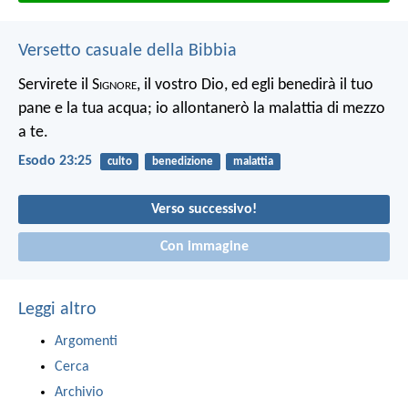
Versetto casuale della Bibbia
Servirete il S
ignore
, il vostro Dio, ed egli benedirà il tuo
pane e la tua acqua; io allontanerò la malattia di mezzo
a te.
Esodo 23:25
culto
benedizione
malattia
Verso successivo!
Con immagine
Leggi altro
Argomenti
Cerca
Archivio