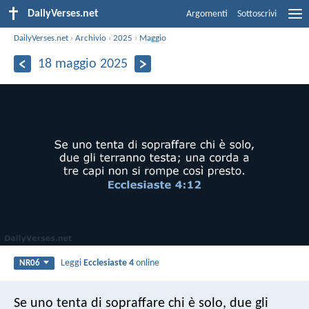
DailyVerses.net
Argomenti
Sottoscrivi
DailyVerses.net
›
Archivio
›
2025
›
Maggio
18 maggio 2025
Leggi
Ecclesiaste 4
online
NR06
Se uno tenta di sopraffare chi è solo, due gli