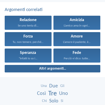
Argomenti correlati
Relazione
Amicizia
Se uno tenta di...
L’amico ama in ogni...
Forza
Amore
Tu, non temere, perché...
L’amore è paziente, è...
Speranza
Fede
“Infatti io so i...
Perciò vi dico: tutte...
Altri argomenti…
Due
Una
Gli
Tre
Così
Uno
Solo
Chi
Si