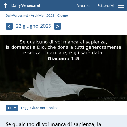
DailyVerses.net
Argomenti
Sottoscrivi
DailyVerses.net
›
Archivio
›
2025
›
Giugno
22 giugno 2025
Leggi
Giacomo 1
online
CEI
Se qualcuno di voi manca di sapienza, la