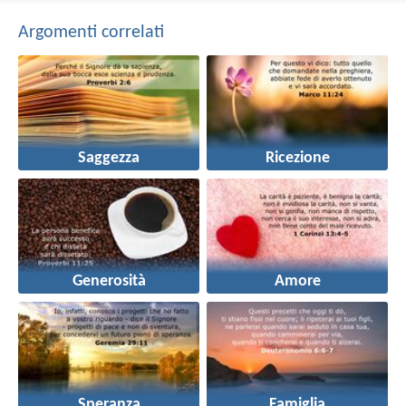
Argomenti correlati
Saggezza
Ricezione
Generosità
Amore
Speranza
Famiglia