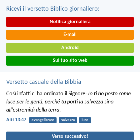
Ricevi il versetto Biblico giornaliero:
Notifica giornaliera
E-mail
Android
Sul tuo sito web
Versetto casuale della Bibbia
Così infatti ci ha ordinato il Signore:
Io ti ho posto come
luce per le genti,
perché tu porti la salvezza sino
all'estremità della terra
.
Atti 13:47
evangelizzare
salvezza
luce
Verso successivo!