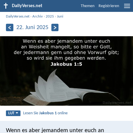
DailyVerses.net
Themen
Registrieren
DailyVerses.net
›
Archiv
›
2025
›
Juni
22. Juni 2025
Lesen Sie
Jakobus 1
online
LUT
Wenn es aber jemandem unter euch an