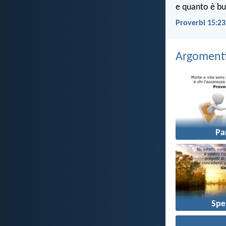
e quanto è bu
Proverbi 15:23
Argomenti 
Pa
Spe