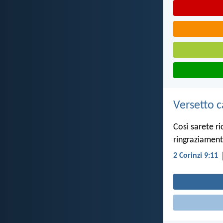
Versetto c
Così sarete ri
ringraziament
2 Corinzi 9:11