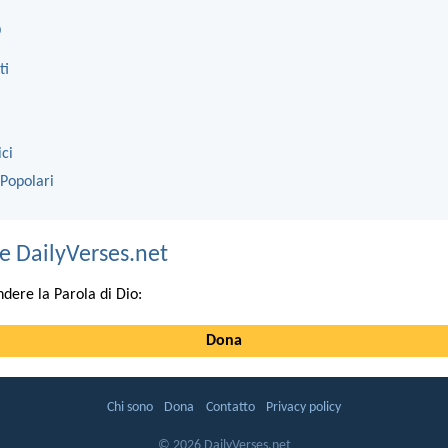
o
ti
ici
 Popolari
e DailyVerses.net
ndere la Parola di Dio:
Dona
Chi sono
Dona
Contatto
Privacy policy
© 2026 DailyVerses.net