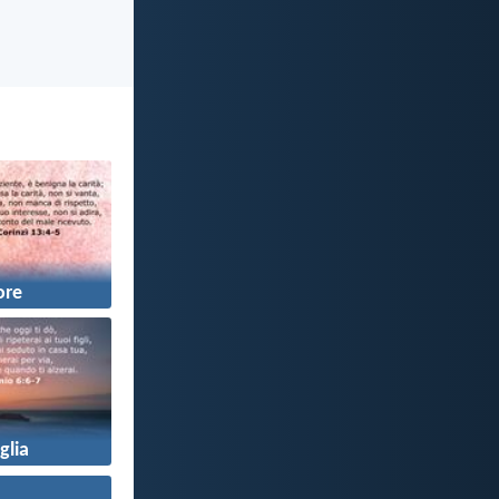
re
glia