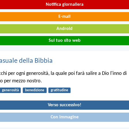
Notifica giornaliera
E-mail
Android
Sul tuo sito web
asuale della Bibbia
cchi per ogni generosità, la quale poi farà salire a Dio l'inno di
o per mezzo nostro.
generosità
benedizione
gratitudine
Verso successivo!
Con immagine