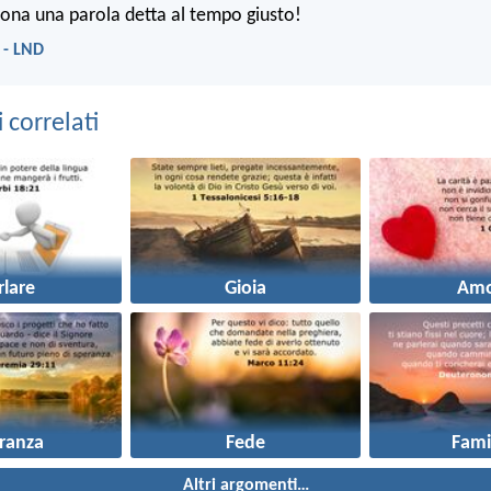
ona una parola detta al tempo giusto!
 - LND
correlati
rlare
Gioia
Amo
ranza
Fede
Fami
Altri argomenti…