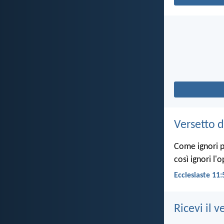
Versetto d
Come ignori pe
così ignori l'
Ecclesiaste 11:
Ricevi il v