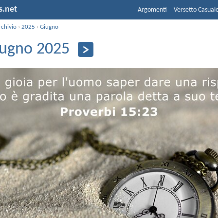
s.net
Argomenti
Versetto Casual
rchivio
›
2025
›
Giugno
iugno 2025