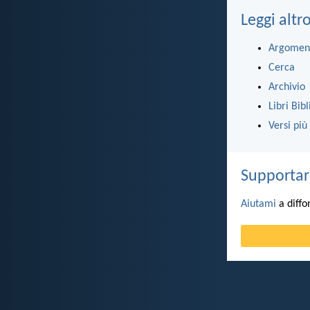
Leggi altr
Argomen
Cerca
Archivio
Libri Bibl
Versi più
Supportar
Aiutami
a diffo