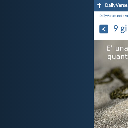
DailyVerse
DailyVerses.net
›
A
9 g