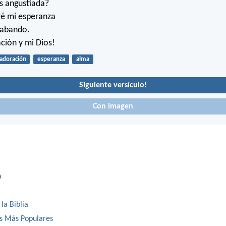
s angustiada?
ré mi esperanza
alabando.
ación y mi Dios!
adoración
esperanza
alma
Siguiente versículo!
Con imagen
a
 la Biblia
os Más Populares