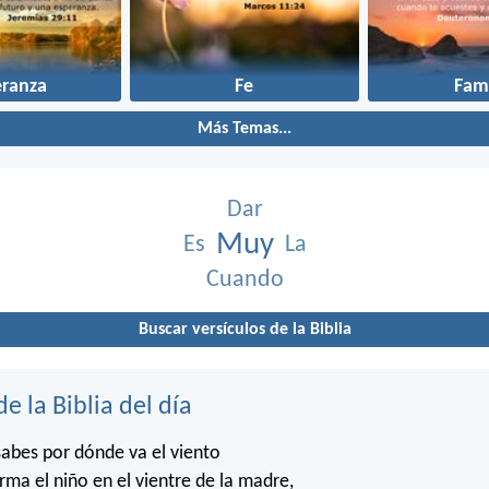
eranza
Fe
Fami
Más Temas...
Dar
Muy
Es
La
Cuando
Buscar versículos de la Biblia
de la Biblia del día
abes por dónde va el viento
rma el niño en el vientre de la madre,