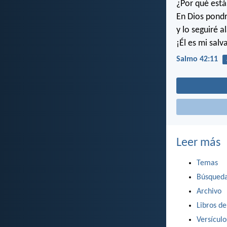
¿Por qué está
En Dios pond
y lo seguiré 
¡Él es mi salv
Salmo 42:11
Leer más
Temas
Búsqued
Archivo
Libros de
Versícul