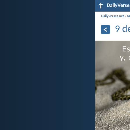
DailyVerse
DailyVerses.net
›
A
9 d