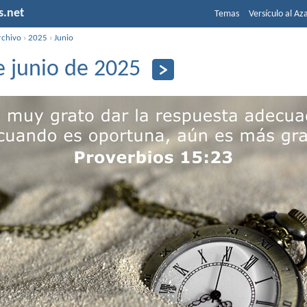
s.net
Temas
Versículo al Az
rchivo
›
2025
›
Junio
e junio de 2025