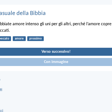
asuale della Bibbia
bbiate amore intenso gli uni per gli altri, perché l’amore copr
ccati.
peccato
amore
prossimo
Verso successivo!
Con immagine
o
ti
ici