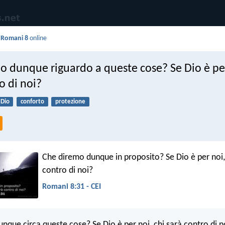
i
Romani 8
online
o dunque riguardo a queste cose? Se Dio è per
o di noi?
Dio
conforto
protezione
Che diremo dunque in proposito? Se Dio è per noi,
contro di noi?
Romani 8:31 - CEI
nque circa queste cose? Se Dio è per noi, chi sarà contro di n