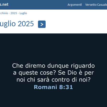
s.net
Argomenti
Versetto Casual
rchivio
›
2025
›
Luglio
luglio 2025