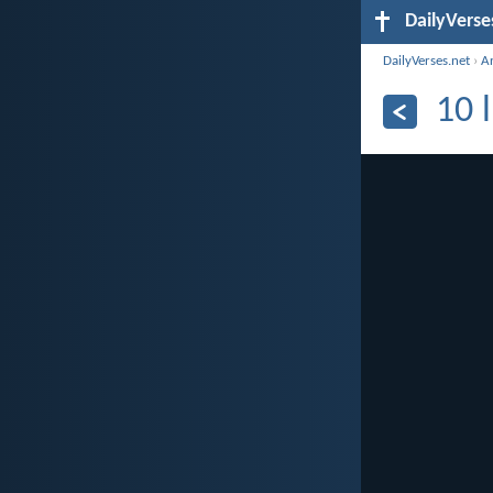
DailyVerse
DailyVerses.net
›
A
10 