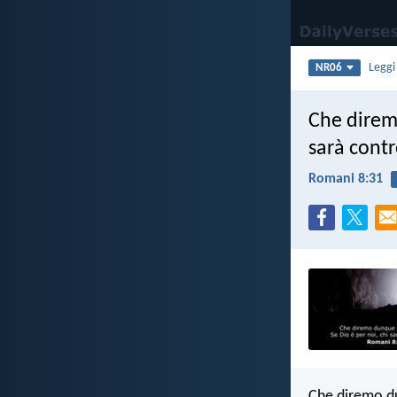
Legg
NR06
Che direm
sarà contr
Romani 8:31
Che diremo du