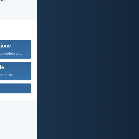
zione
Rivestitevi della completa armatura...
de
o: tutte...