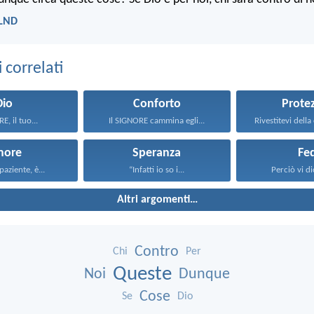
 LND
correlati
Dio
Conforto
Prote
E, il tuo...
Il SIGNORE cammina egli...
more
Speranza
Fe
paziente, è...
“Infatti io so i...
Perciò vi dic
Altri argomenti…
Contro
Chi
Per
Queste
Noi
Dunque
Cose
Se
Dio