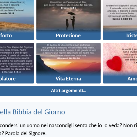
forto
Protezione
Trist
olatore
Vita Eterna
Amo
Altri argomenti…
ella Bibbia del Giorno
condersi un uomo nei nascondigli senza che io lo veda? Non ri
ra? Parola del Signore.