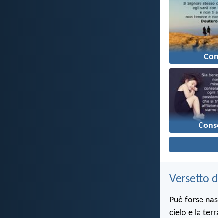
Con
Cons
Versetto d
Può forse nas
cielo e la ter