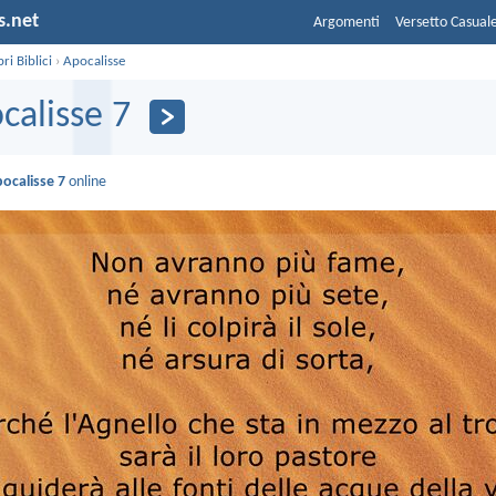
s.net
Argomenti
Versetto Casual
bri Biblici
›
Apocalisse
calisse 7
ocalisse 7
online