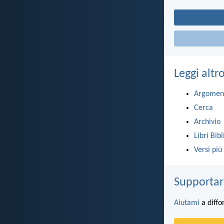
Leggi altr
Argomen
Cerca
Archivio
Libri Bibl
Versi più
Supportar
Aiutami
a diffo