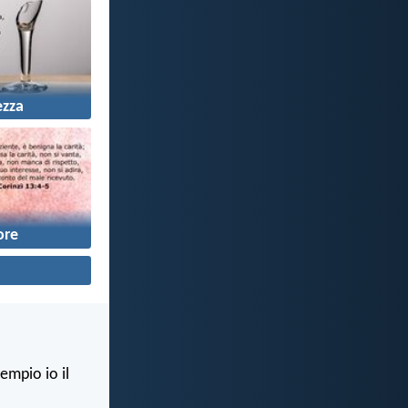
ezza
re
empio io il