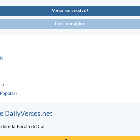
Verso successivo!
Con immagine
o
ti
ici
 Popolari
e DailyVerses.net
ndere la Parola di Dio: