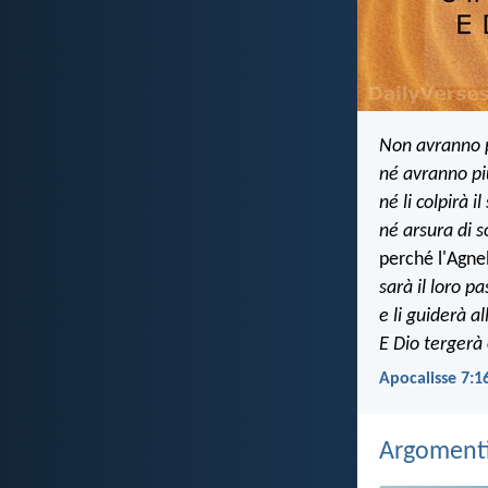
Non avranno 
né avranno pi
né li colpirà il
né arsura di s
perché l'Agne
sarà il loro p
e li guiderà al
E Dio tergerà
Apocalisse 7:1
Argomenti 