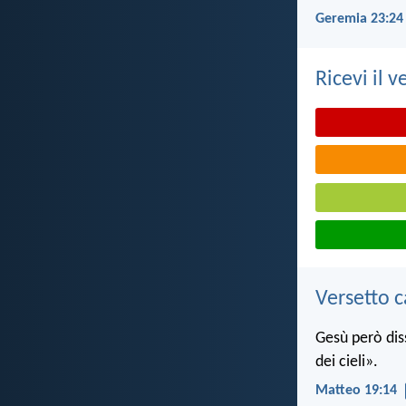
Geremia 23:24
Ricevi il v
Versetto c
Gesù però dis
dei cieli».
Matteo 19:14