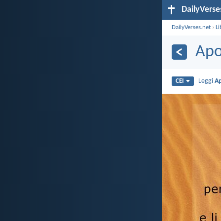
DailyVerse
DailyVerses.net
›
Li
Apo
Leggi
Ap
CEI