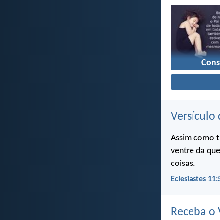
Cons
Versículo 
Assim como t
ventre da que
coisas.
Eclesiastes 11:
Receba o V