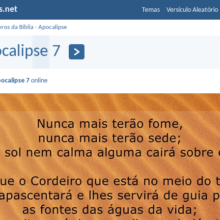
s.net
Temas
Versículo Aleatório
vros da Bíblia
›
Apocalipse
calipse 7
ocalipse 7
online