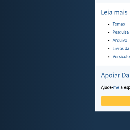
Leia mais
Temas
Pesquisa
Arquivo
Livros da
Versícul
Apoiar Da
Ajude-
me
a esp