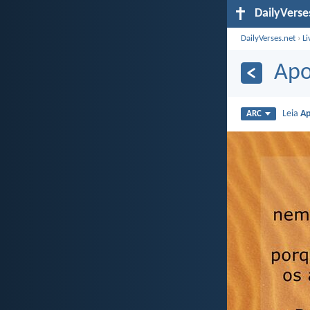
DailyVerse
DailyVerses.net
›
Li
Apo
Leia
Ap
ARC