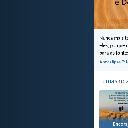
Nunca mais t
eles, porque 
para as fonte
Apocalipse 7:1
Temas rel
Encor