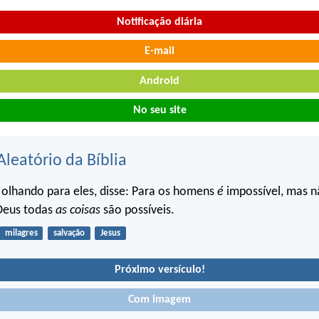
Notificação diária
E-mail
Android
No seu site
Aleatório da Bíblia
 olhando para eles, disse: Para os homens
é
impossível, mas n
Deus todas
as coisas
são possíveis.
milagres
salvação
Jesus
Próximo versículo!
Com imagem