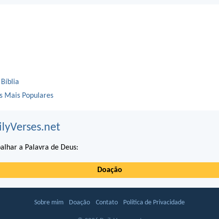
 Bíblia
os Mais Populares
ilyVerses.net
alhar a Palavra de Deus:
Doação
Sobre mim
Doação
Contato
Política de Privacidade