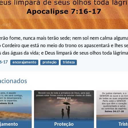
erão fome, nunca mais terão sede; nem sol nem calma alguma
o Cordeiro que está no meio do trono os apascentará e lhes se
s das águas da vida; e Deus limpará de seus olhos toda lágrima
6-17
encorajamento
proteção
tristeza
acionados
ajamento
Proteção
Tris