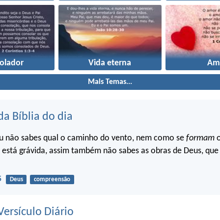
olador
Vida eterna
Am
Mais Temas...
da Bíblia do dia
u não sabes qual o caminho do vento, nem como se
formam
o
 está grávida, assim também não sabes as obras de Deus, que 
5
Deus
compreensão
ersículo Diário