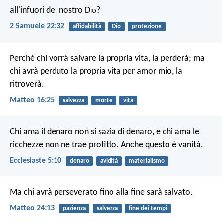
all'infuori del nostro D
io
?
2 Samuele 22:32
affidabilità
Dio
protezione
Perché chi vorrà salvare la propria vita, la perderà; ma
chi avrà perduto la propria vita per amor mio, la
ritroverà.
Matteo 16:25
salvezza
morte
vita
Chi ama il denaro non si sazia di denaro, e chi ama le
ricchezze non ne trae profitto. Anche questo è vanità.
Ecclesiaste 5:10
denaro
avidità
materialismo
Ma chi avrà perseverato fino alla fine sarà salvato.
Matteo 24:13
pazienza
salvezza
fine dei tempi