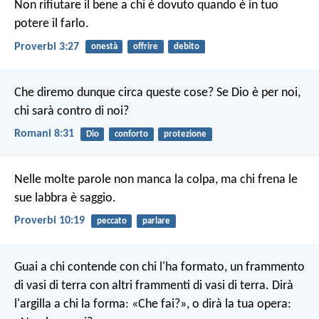
Non rifiutare il bene a chi è dovuto
quando è in tuo
potere il farlo.
Proverbi 3:27
onestà
offrire
debito
Che diremo dunque circa queste cose? Se Dio è per noi,
chi sarà contro di noi?
Romani 8:31
Dio
conforto
protezione
Nelle molte parole non manca la colpa,
ma chi frena le
sue labbra è saggio.
Proverbi 10:19
peccato
parlare
Guai a chi contende con chi l'ha formato, un frammento
di vasi di terra con altri frammenti di vasi di terra. Dirà
l'argilla a chi la forma: «Che fai?», o dirà la tua opera: