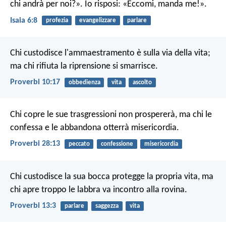
chi andrà per noi?». Io risposi: «Eccomi, manda me!».
Isaia 6:8
profezia
evangelizzare
parlare
Chi custodisce l'ammaestramento è sulla via della vita;
ma chi rifiuta la riprensione si smarrisce.
Proverbi 10:17
obbedienza
vita
ascolto
Chi copre le sue trasgressioni non prospererà,
ma chi le
confessa e le abbandona otterrà misericordia.
Proverbi 28:13
peccato
confessione
misericordia
Chi custodisce la sua bocca protegge la propria vita,
ma
chi apre troppo le labbra va incontro alla rovina.
Proverbi 13:3
parlare
saggezza
vita