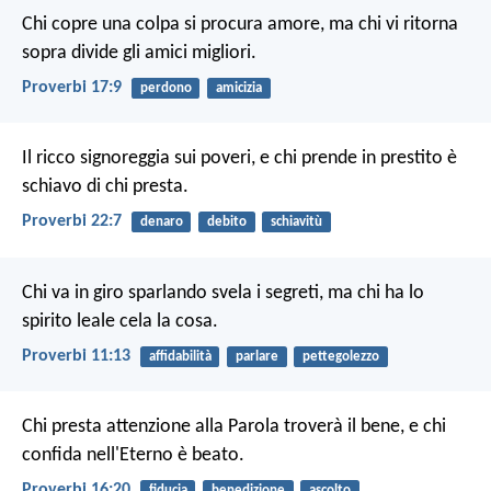
Chi copre una colpa si procura amore,
ma chi vi ritorna
sopra divide gli amici migliori.
Proverbi 17:9
perdono
amicizia
Il ricco signoreggia sui poveri,
e chi prende in prestito è
schiavo di chi presta.
Proverbi 22:7
denaro
debito
schiavitù
Chi va in giro sparlando svela i segreti,
ma chi ha lo
spirito leale cela la cosa.
Proverbi 11:13
affidabilità
parlare
pettegolezzo
Chi presta attenzione alla Parola troverà il bene,
e chi
confida nell'Eterno è beato.
Proverbi 16:20
fiducia
benedizione
ascolto