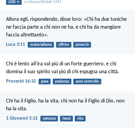
LND
La Nuova Diodati 1991
Allora egli, rispondendo, disse loro: «Chi ha due tuniche
ne faccia parte a chi non ne ha, e chi ha da mangiare
faccia altrettanto».
Luca 3:11
materialismo
offrire
povertà
Chi è lento all'ira val piú di un forte guerriero,
e chi
domina il suo spirito val piú di chi espugna una città.
Proverbi 16:32
pace
pazienza
auto controllo
Chi ha il Figlio, ha la vita; chi non ha il Figlio di Dio, non
ha la vita.
1 Giovanni 5:12
salvezza
Gesù
vita