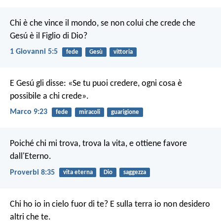
Chi è che vince il mondo, se non colui che crede che
Gesú è il Figlio di Dio?
1 Giovanni 5:5
fede
Gesù
vittoria
E Gesú gli disse: «Se tu puoi credere, ogni cosa è
possibile a chi crede».
Marco 9:23
fede
miracoli
guarigione
Poiché chi mi trova, trova la vita,
e ottiene favore
dall'Eterno.
Proverbi 8:35
vita eterna
Dio
saggezza
Chi ho io in cielo fuor di te?
E sulla terra io non desidero
altri che te.