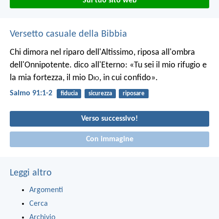
Sul tuo sito web
Versetto casuale della Bibbia
Chi dimora nel riparo dell'Altissimo,
riposa all'ombra
dell'Onnipotente.
dico all'Eterno: «Tu sei il mio rifugio e
la mia fortezza,
il mio D
io
, in cui confido».
Salmo 91:1-2
fiducia
sicurezza
riposare
Verso successivo!
Con immagine
Leggi altro
Argomenti
Cerca
Archivio