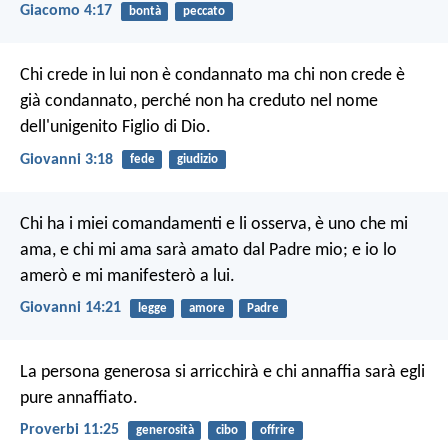
Giacomo 4:17
bontà
peccato
Chi crede in lui non è condannato ma chi non crede è
già condannato, perché non ha creduto nel nome
dell'unigenito Figlio di Dio.
Giovanni 3:18
fede
giudizio
Chi ha i miei comandamenti e li osserva, è uno che mi
ama, e chi mi ama sarà amato dal Padre mio; e io lo
amerò e mi manifesterò a lui.
Giovanni 14:21
legge
amore
Padre
La persona generosa si arricchirà
e chi annaffia sarà egli
pure annaffiato.
Proverbi 11:25
generosità
cibo
offrire