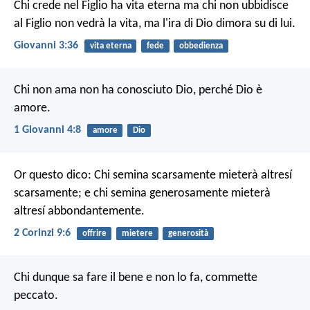
Chi crede nel Figlio ha vita eterna ma chi non ubbidisce
al Figlio non vedrà la vita, ma l'ira di Dio dimora su di lui.
Giovanni 3:36
vita eterna
fede
obbedienza
Chi non ama non ha conosciuto Dio, perché Dio è
amore.
1 Giovanni 4:8
amore
Dio
Or questo dico: Chi semina scarsamente mieterà altresí
scarsamente; e chi semina generosamente mieterà
altresí abbondantemente.
2 Corinzi 9:6
offrire
mietere
generosità
Chi dunque sa fare il bene e non lo fa, commette
peccato.