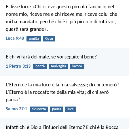
E disse loro: «Chi riceve questo piccolo fanciullo nel
nome mio, riceve me e chi riceve me, riceve colui che
mi ha mandato, perché chi è il piú piccolo di tutti voi,
questi sarà grande».
Luca 9:48
umiltà
Gesù
E chi vi farà del male, se voi seguite il bene?
1 Pietro 3:13
bontà
malvagità
lavoro
L'Eterno è la mia luce e la mia salvezza;
di chi temerò?
L'Eterno è la roccaforte della mia vita;
di chi avrò
paura?
Salmo 27:1
sicurezza
paura
luce
Infatti chi è Dio all'infuori dell'Eterno?
E chi è la Rocca