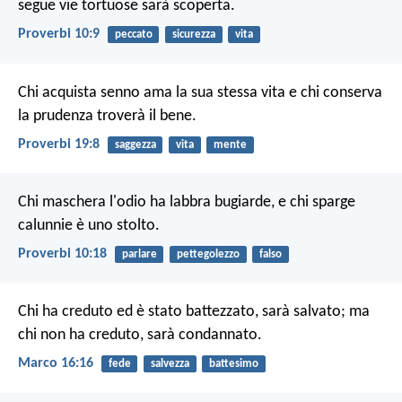
segue vie tortuose sarà scoperta.
Proverbi 10:9
peccato
sicurezza
vita
Chi acquista senno ama la sua stessa vita
e chi conserva
la prudenza troverà il bene.
Proverbi 19:8
saggezza
vita
mente
Chi maschera l'odio ha labbra bugiarde,
e chi sparge
calunnie è uno stolto.
Proverbi 10:18
parlare
pettegolezzo
falso
Chi ha creduto ed è stato battezzato, sarà salvato; ma
chi non ha creduto, sarà condannato.
Marco 16:16
fede
salvezza
battesimo