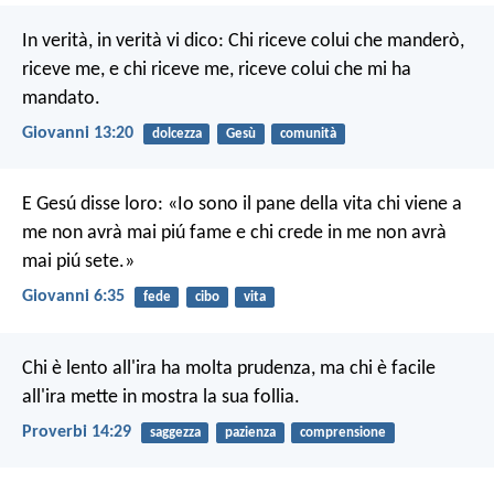
In verità, in verità vi dico: Chi riceve colui che manderò,
riceve me, e chi riceve me, riceve colui che mi ha
mandato.
Giovanni 13:20
dolcezza
Gesù
comunità
E Gesú disse loro: «Io sono il pane della vita chi viene a
me non avrà mai piú fame e chi crede in me non avrà
mai piú sete.»
Giovanni 6:35
fede
cibo
vita
Chi è lento all'ira ha molta prudenza,
ma chi è facile
all'ira mette in mostra la sua follia.
Proverbi 14:29
saggezza
pazienza
comprensione