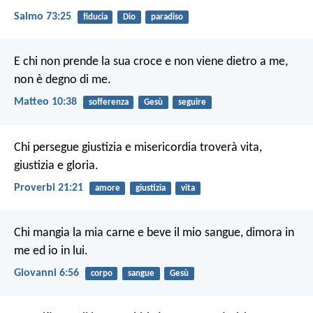
Salmo 73:25
fiducia
Dio
paradiso
E chi non prende la sua croce e non viene dietro a me,
non è degno di me.
Matteo 10:38
sofferenza
Gesù
seguire
Chi persegue giustizia e misericordia
troverà vita,
giustizia e gloria.
Proverbi 21:21
amore
giustizia
vita
Chi mangia la mia carne e beve il mio sangue, dimora in
me ed io in lui.
Giovanni 6:56
corpo
sangue
Gesù