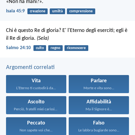
«Non ha mani?».
Isaia 45:9
creazione
umiltà
comprensione
Chi è questo Re di gloria?
E' l'Eterno degli eserciti;
egli è
il Re di gloria.
(Sela)
Salmo 24:10
culto
regno
riconoscere
Argomenti correlati
Vita
Parlare
L'Eterno ti custodirà da...
Morte e vita sono...
Ascolto
Affidabilità
Perciò, fratelli miei carissimi...
Ma il Signore è...
Peccato
Falso
Non sapete voi che...
Le labbra bugiarde sono...