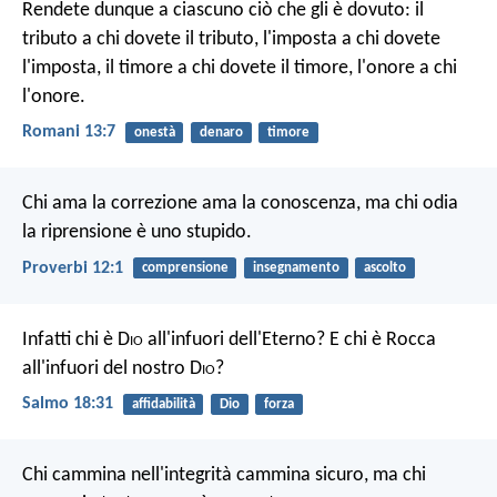
Rendete dunque a ciascuno ciò che gli è dovuto: il
tributo a chi dovete il tributo, l'imposta a chi dovete
l'imposta, il timore a chi dovete il timore, l'onore a chi
l'onore.
Romani 13:7
onestà
denaro
timore
Chi ama la correzione ama la conoscenza,
ma chi odia
la riprensione è uno stupido.
Proverbi 12:1
comprensione
insegnamento
ascolto
Infatti chi è D
io
all'infuori dell'Eterno?
E chi è Rocca
all'infuori del nostro D
io
?
Salmo 18:31
affidabilità
Dio
forza
Chi cammina nell'integrità cammina sicuro,
ma chi