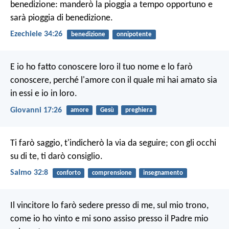
benedizione: manderò la pioggia a tempo opportuno e
sarà pioggia di benedizione.
Ezechiele 34:26
benedizione
onnipotente
E io ho fatto conoscere loro il tuo nome e lo farò
conoscere, perché l'amore con il quale mi hai amato sia
in essi e io in loro.
Giovanni 17:26
amore
Gesù
preghiera
Ti farò saggio, t'indicherò la via da seguire;
con gli occhi
su di te, ti darò consiglio.
Salmo 32:8
conforto
comprensione
insegnamento
Il vincitore lo farò sedere presso di me, sul mio trono,
come io ho vinto e mi sono assiso presso il Padre mio