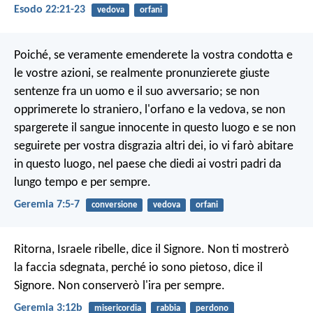
Esodo 22:21-23
vedova
orfani
Poiché, se veramente emenderete la vostra condotta e
le vostre azioni, se realmente pronunzierete giuste
sentenze fra un uomo e il suo avversario; se non
opprimerete lo straniero, l'orfano e la vedova, se non
spargerete il sangue innocente in questo luogo e se non
seguirete per vostra disgrazia altri dei, io vi farò abitare
in questo luogo, nel paese che diedi ai vostri padri da
lungo tempo e per sempre.
Geremia 7:5-7
conversione
vedova
orfani
Ritorna, Israele ribelle, dice il Signore.
Non ti mostrerò
la faccia sdegnata,
perché io sono pietoso, dice il
Signore.
Non conserverò l'ira per sempre.
Geremia 3:12b
misericordia
rabbia
perdono