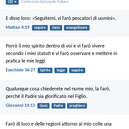
CEI
Conferenza Episcopale Italiana
E disse loro: «Seguitemi, vi farò pescatori di uomini».
Matteo 4:19
seguire
Gesù
evangelizzare
Porrò il mio spirito dentro di voi e vi farò vivere
secondo i miei statuti e vi farò osservare e mettere in
pratica le mie leggi.
Ezechiele 36:27
Spirito
legge
seguire
Qualunque cosa chiederete nel nome mio, la farò,
perché il Padre sia glorificato nel Figlio.
Giovanni 14:13
Gesù
Padre
preghiera
Farò di loro e delle regioni attorno al mio colle una