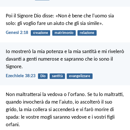
Poi il Signore Dio disse: «Non è bene che l'uomo sia
solo: gli voglio fare un aiuto che gli sia simile».
Genesi 2:18
creazione
matrimonio
relazione
Io mostrerò la mia potenza e la mia santità e mi rivelerò
davanti a genti numerose e sapranno che io sono il
Signore.
Ezechiele 38:23
Dio
santità
evangelizzare
Non maltratterai la vedova o l'orfano. Se tu lo maltratti,
quando invocherà da me l'aiuto, io ascolterò il suo
grido, la mia collera si accenderà e vi farò morire di
spada: le vostre mogli saranno vedove e i vostri figli
orfani.