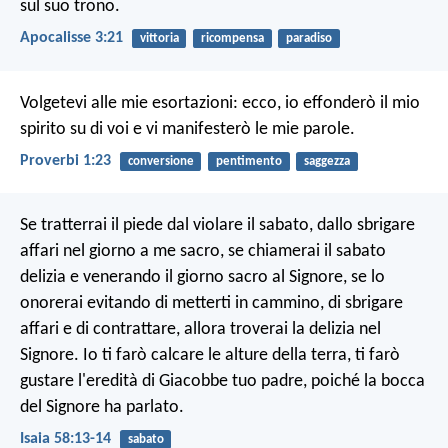
sul suo trono.
Apocalisse 3:21
vittoria
ricompensa
paradiso
Volgetevi alle mie esortazioni:
ecco, io effonderò il mio
spirito su di voi
e vi manifesterò le mie parole.
Proverbi 1:23
conversione
pentimento
saggezza
Se tratterrai il piede dal violare il sabato,
dallo sbrigare
affari nel giorno a me sacro,
se chiamerai il sabato
delizia
e venerando il giorno sacro al Signore,
se lo
onorerai evitando di metterti in cammino,
di sbrigare
affari e di contrattare,
allora troverai la delizia nel
Signore.
Io ti farò calcare le alture della terra,
ti farò
gustare l'eredità di Giacobbe tuo padre,
poiché la bocca
del Signore ha parlato.
Isaia 58:13-14
sabato