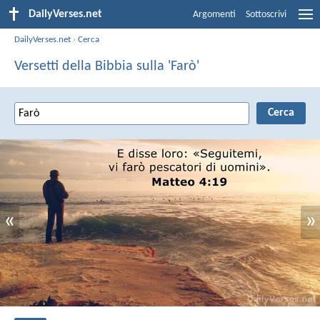
DailyVerses.net
Argomenti
Sottoscrivi
DailyVerses.net
›
Cerca
Versetti della Bibbia sulla 'Farò'
«
»