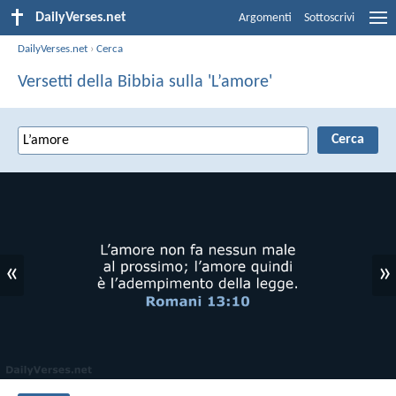
DailyVerses.net
Argomenti
Sottoscrivi
DailyVerses.net
›
Cerca
Versetti della Bibbia sulla 'L’amore'
«
»