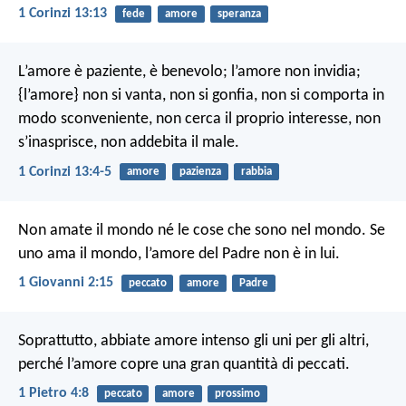
1 Corinzi 13:13
fede
amore
speranza
L’amore è paziente, è benevolo; l’amore non invidia;
{l’amore} non si vanta, non si gonfia, non si comporta in
modo sconveniente, non cerca il proprio interesse, non
s’inasprisce, non addebita il male.
1 Corinzi 13:4-5
amore
pazienza
rabbia
Non amate il mondo né le cose che sono nel mondo. Se
uno ama il mondo, l’amore del Padre non è in lui.
1 Giovanni 2:15
peccato
amore
Padre
Soprattutto, abbiate amore intenso gli uni per gli altri,
perché l’amore copre una gran quantità di peccati.
1 Pietro 4:8
peccato
amore
prossimo