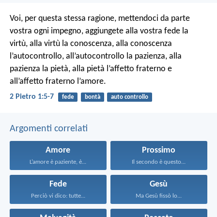
Voi, per questa stessa ragione, mettendoci da parte
vostra ogni impegno, aggiungete alla vostra fede la
virtù, alla virtù la conoscenza, alla conoscenza
l’autocontrollo, all’autocontrollo la pazienza, alla
pazienza la pietà, alla pietà l’affetto fraterno e
all’affetto fraterno l’amore.
2 Pietro 1:5-7
fede
bontà
auto controllo
Argomenti correlati
Amore
Prossimo
L’amore è paziente, è...
Il secondo è questo...
Fede
Gesù
Perciò vi dico: tutte...
Ma Gesù fissò lo...