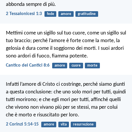
abbonda sempre di più.
2 Tessalonicesi 1:3
fede
amore
gratitudine
Mettimi come un sigillo sul tuo cuore, come un sigillo sul
tuo braccio; perché l’amore è forte come la morte, la
gelosia è dura come il soggiorno dei morti. I suoi ardori
sono ardori di fuoco, fiamma potente.
Cantico dei Cantici 8:6
amore
cuore
morte
Infatti l’amore di Cristo ci costringe, perché siamo giunti
a questa conclusione: che uno solo morì per tutti, quindi
tutti morirono; e che egli morì per tutti, affinché quelli
che vivono non vivano più per se stessi, ma per colui
che è morto e risuscitato per loro.
2 Corinzi 5:14-15
amore
vita
resurrezione