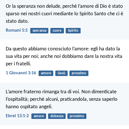
Or la speranza non delude, perché l’amore di Dio è stato
sparso nei nostri cuori mediante lo Spirito Santo che ci è
stato dato.
Romani 5:5
speranza
cuore
Spirito
Da questo abbiamo conosciuto l’amore: egli ha dato la
sua vita per noi; anche noi dobbiamo dare la nostra vita
per i fratelli.
1 Giovanni 3:16
amore
Gesù
prossimo
L’amore fraterno rimanga tra di voi. Non dimenticate
l’ospitalità; perché alcuni, praticandola, senza saperlo
hanno ospitato angeli.
Ebrei 13:1-2
amore
dolcezza
prossimo