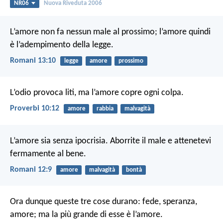
NR06
Nuova Riveduta 2006
L’amore non fa nessun male al prossimo; l’amore quindi
è l’adempimento della legge.
Romani 13:10
legge
amore
prossimo
L’odio provoca liti, ma l’amore copre ogni colpa.
Proverbi 10:12
amore
rabbia
malvagità
L’amore sia senza ipocrisia. Aborrite il male e attenetevi
fermamente al bene.
Romani 12:9
amore
malvagità
bontà
Ora dunque queste tre cose durano: fede, speranza,
amore; ma la più grande di esse è l’amore.