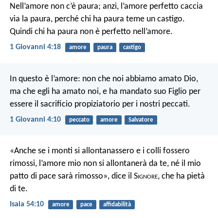
Nell’amore non c’è paura; anzi, l’amore perfetto caccia
via la paura, perché chi ha paura teme un castigo.
Quindi chi ha paura non è perfetto nell’amore.
1 Giovanni 4:18
amore
paura
castigo
In questo è l’amore: non che noi abbiamo amato Dio,
ma che egli ha amato noi, e ha mandato suo Figlio per
essere il sacrificio propiziatorio per i nostri peccati.
1 Giovanni 4:10
peccato
amore
Salvatore
«Anche se i monti si allontanassero
e i colli fossero
rimossi,
l’amore mio non si allontanerà da te,
né il mio
patto di pace sarà rimosso»,
dice il S
ignore
, che ha pietà
di te.
Isaia 54:10
amore
pace
affidabilità