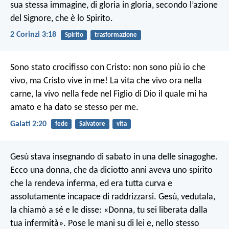
sua stessa immagine, di gloria in gloria, secondo l’azione
del Signore, che è lo Spirito.
2 Corinzi 3:18
Spirito
trasformazione
Sono stato crocifisso con Cristo: non sono più io che
vivo, ma Cristo vive in me! La vita che vivo ora nella
carne, la vivo nella fede nel Figlio di Dio il quale mi ha
amato e ha dato se stesso per me.
Galati 2:20
fede
Salvatore
vita
Gesù stava insegnando di sabato in una delle sinagoghe.
Ecco una donna, che da diciotto anni aveva uno spirito
che la rendeva inferma, ed era tutta curva e
assolutamente incapace di raddrizzarsi. Gesù, vedutala,
la chiamò a sé e le disse: «Donna, tu sei liberata dalla
tua infermità». Pose le mani su di lei e, nello stesso