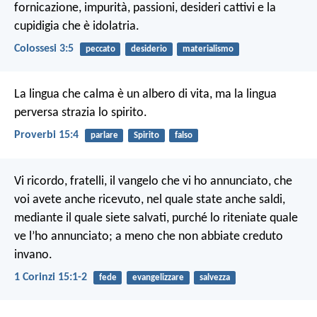
fornicazione, impurità, passioni, desideri cattivi e la
cupidigia che è idolatria.
Colossesi 3:5
peccato
desiderio
materialismo
La lingua che calma è un albero di vita,
ma la lingua
perversa strazia lo spirito.
Proverbi 15:4
parlare
Spirito
falso
Vi ricordo, fratelli, il vangelo che vi ho annunciato, che
voi avete anche ricevuto, nel quale state anche saldi,
mediante il quale siete salvati, purché lo riteniate quale
ve l’ho annunciato; a meno che non abbiate creduto
invano.
1 Corinzi 15:1-2
fede
evangelizzare
salvezza