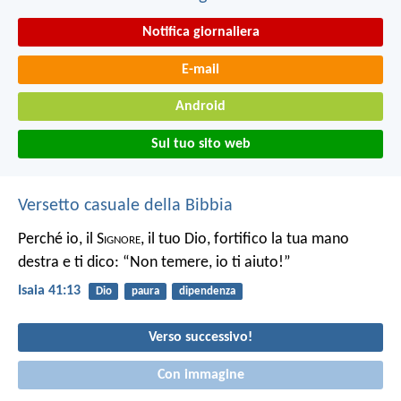
Notifica giornaliera
E-mail
Android
Sul tuo sito web
Versetto casuale della Bibbia
Perché io, il S
ignore
, il tuo Dio,
fortifico la tua mano
destra e ti dico:
“Non temere, io ti aiuto!”
Isaia 41:13
Dio
paura
dipendenza
Verso successivo!
Con immagine