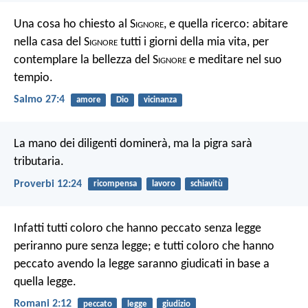
Una cosa ho chiesto al S
ignore
,
e quella ricerco:
abitare
nella casa del S
ignore
tutti i giorni della mia vita,
per
contemplare la bellezza del S
ignore
e meditare nel suo
tempio.
Salmo 27:4
amore
Dio
vicinanza
La mano dei diligenti dominerà,
ma la pigra sarà
tributaria.
Proverbi 12:24
ricompensa
lavoro
schiavitù
Infatti tutti coloro che hanno peccato senza legge
periranno pure senza legge; e tutti coloro che hanno
peccato avendo la legge saranno giudicati in base a
quella legge.
Romani 2:12
peccato
legge
giudizio