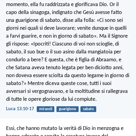
momento, ella fu raddrizzata e glorificava Dio. Or il
capo della sinagoga, indignato che Gesù avesse fatto
una guarigione di sabato, disse alla folla: «Ci sono sei
giorni nei quali si deve lavorare; venite dunque in quelli
a farvi guarire, e non in giorno di sabato». Ma il Signore
gli rispose: «Ipocriti! Ciascuno di voi non scioglie, di
sabato, il suo bue o il suo asino dalla mangiatoia per
condurlo a bere? E questa, che è figlia di Abraamo, e
che Satana aveva tenuto legata per ben diciotto anni,
non doveva essere sciolta da questo legame in giorno di
sabato?» Mentre diceva queste cose, tutti i suoi
avversari si vergognavano, e la moltitudine si rallegrava
di tutte le opere gloriose da lui compiute.
Luca 13:10-17
miracoli
guarigione
sabato
Essi, che hanno mutato la verità di Dio in menzogna e