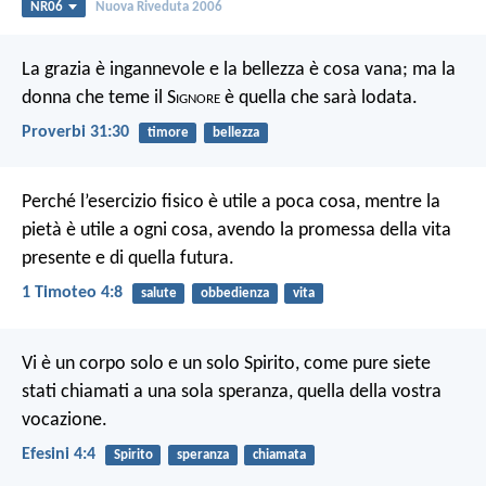
NR06
Nuova Riveduta 2006
La grazia è ingannevole e la bellezza è cosa vana; ma la
donna che teme il S
ignore
è quella che sarà lodata.
Proverbi 31:30
timore
bellezza
Perché l’esercizio fisico è utile a poca cosa, mentre la
pietà è utile a ogni cosa, avendo la promessa della vita
presente e di quella futura.
1 Timoteo 4:8
salute
obbedienza
vita
Vi è un corpo solo e un solo Spirito, come pure siete
stati chiamati a una sola speranza, quella della vostra
vocazione.
Efesini 4:4
Spirito
speranza
chiamata