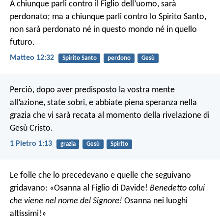
A chiunque parli contro il Figlio dell’uomo, sarà
perdonato; ma a chiunque parli contro lo Spirito Santo,
non sarà perdonato né in questo mondo né in quello
futuro.
Matteo 12:32
Spirito Santo
perdono
Gesù
Perciò, dopo aver predisposto la vostra mente
all’azione, state sobri, e abbiate piena speranza nella
grazia che vi sarà recata al momento della rivelazione di
Gesù Cristo.
1 Pietro 1:13
grazia
Gesù
Spirito
Le folle che lo precedevano e quelle che seguivano
gridavano: «Osanna al Figlio di Davide!
Benedetto colui
che viene nel nome del Signore!
Osanna nei luoghi
altissimi!»