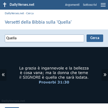
DailyVerses.net
Argomenti
Sottoscrivi
DailyVerses.net
›
Cerca
Versetti della Bibbia sulla 'Quella'
«
»