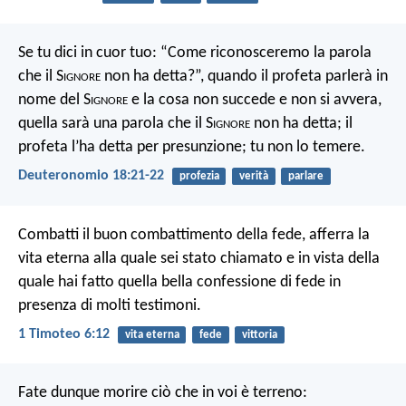
Se tu dici in cuor tuo: “Come riconosceremo la parola
che il S
ignore
non ha detta?”, quando il profeta parlerà in
nome del S
ignore
e la cosa non succede e non si avvera,
quella sarà una parola che il S
ignore
non ha detta; il
profeta l’ha detta per presunzione; tu non lo temere.
Deuteronomio 18:21-22
profezia
verità
parlare
Combatti il buon combattimento della fede, afferra la
vita eterna alla quale sei stato chiamato e in vista della
quale hai fatto quella bella confessione di fede in
presenza di molti testimoni.
1 Timoteo 6:12
vita eterna
fede
vittoria
Fate dunque morire ciò che in voi è terreno: