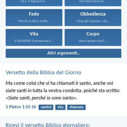
Ora, il Signore è...
Ma Gesù fissò lo...
Fede
Obbedienza
Perciò vi dico: tutte...
Gesù gli rispose: «Se...
Vita
Corpo
Il SIGNORE ti preserverà...
Non sapete che il...
Altri argomenti…
Versetto della Bibbia del Giorno
Ma come colui che vi ha chiamati è santo, anche voi
siate santi in tutta la vostra condotta, poiché sta scritto:
«Siate santi, perché io sono santo»
.
1 Pietro 1:15-16
santità
vita
chiamata
Ricevi il versetto Biblico giornaliero: