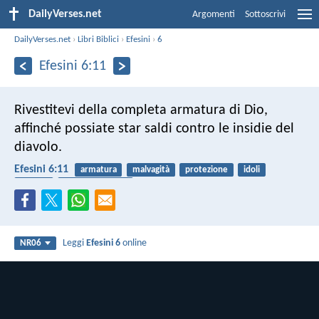
DailyVerses.net
Argomenti
Sottoscrivi
DailyVerses.net
›
Libri Biblici
›
Efesini
›
6
Efesini 6:11
Rivestitevi della completa armatura di Dio,
affinché possiate star saldi contro le insidie del
diavolo.
Efesini 6:11
armatura
malvagità
protezione
idoli
diavolo
guerra spirituale
Leggi
Efesini 6
online
NR06