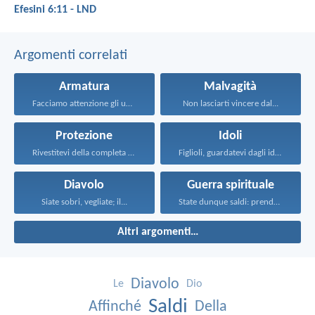
Efesini 6:11 - LND
Argomenti correlati
Armatura
Malvagità
Facciamo attenzione gli uni...
Non lasciarti vincere dal...
Protezione
Idoli
Rivestitevi della completa armatura...
Figlioli, guardatevi dagli idoli...
Diavolo
Guerra spirituale
Siate sobri, vegliate; il...
State dunque saldi: prendete...
Altri argomenti…
Diavolo
Le
Dio
Saldi
Affinché
Della