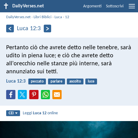
DailyVerses.net
Argomenti
Sottoscrivi
DailyVerses.net
›
Libri Biblici
›
Luca
›
12
Luca 12:3
Pertanto ciò che avrete detto nelle tenebre, sarà
udito in piena luce; e ciò che avrete detto
all'orecchio nelle stanze più interne, sarà
annunziato sui tetti.
Luca 12:3
peccato
parlare
ascolto
luce
Leggi
Luca 12
online
CEI